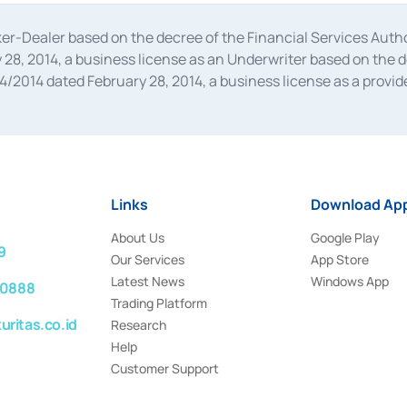
oker-Dealer based on the decree of the Financial Services A
28, 2014, a business license as an Underwriter based on the 
014 dated February 28, 2014, a business license as a provider
 Financial Services Authority Number S-67/PM.21/2014 dated Fe
and joint ventures based on the decision letter of the Financ
 Bank Indonesia, among others as an Intermediary for the Impl
usiness licenses from Bank Indonesia as a Supporting Institut
e was issued in 2018.
Links
Download App
About Us
Google Play
9
Our Services
App Store
Latest News
Windows App
 0888
Trading Platform
ritas.co.id
Research
Help
Customer Support