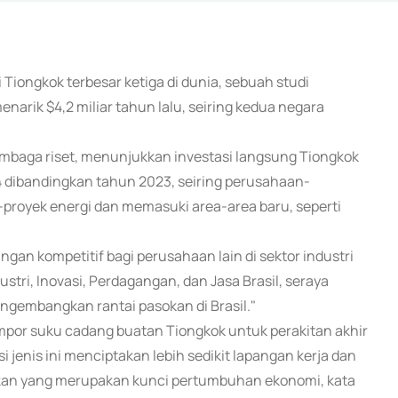
i Tiongkok terbesar ketiga di dunia, sebuah studi
arik $4,2 miliar tahun lalu, seiring kedua negara
embaga riset, menunjukkan investasi langsung Tiongkok
024 dibandingkan tahun 2023, seiring perusahaan-
proyek energi dan memasuki area-area baru, seperti
gan kompetitif bagi perusahaan lain di sektor industri
ustri, Inovasi, Perdagangan, dan Jasa Brasil, seraya
gembangkan rantai pasokan di Brasil."
mpor suku cadang buatan Tiongkok untuk perakitan akhir
si jenis ini menciptakan lebih sedikit lapangan kerja dan
asokan yang merupakan kunci pertumbuhan ekonomi, kata