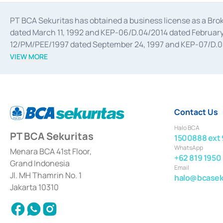
PT BCA Sekuritas has obtained a business license as a Br
dated March 11, 1992 and KEP-06/D.04/2014 dated February 
12/PM/PEE/1997 dated September 24, 1997 and KEP-07/D.04/2
divestments, and joint ventures based on the decree of the
VIEW MORE
Advisory Services for mergers, acquisitions, divestments, 
February 3, 2017, and several other business licenses from
Money Market whose license was issued in 2017 and other b
Settlement of Commercial Paper Transactions whose licens
Contact Us
Halo BCA
PT BCA Sekuritas
1500888 ext 
WhatsApp
Menara BCA 41st Floor,
+62 819 1950
Grand Indonesia
Email
Jl. MH Thamrin No. 1
halo@bcaseku
Jakarta 10310