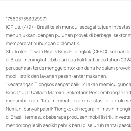
1756957553929971
IQPlus, (4/9) - Brasil telah muncul sebagai tujuan investas
menunjukkan, dengan puluhan proyek di berbagai sektor men
mempererat hubungan diplomatik.
Studi oleh Dewan Bisnis Brasil-Tiongkok (CEBC), sebuah l
di Brasil meningkat lebih dari dua kali lipat pada tahun 2
perusahaan terus menggelontorkan dana ke dalam proyek-
mobil listrik dan layanan pesan-antar makanan.
"Kedatangan Tiongkok sangat baik, ini akan memicu guncan
Brasil," ujar Uallace Moreira, Sekretaris Pengembangan Ind
menambahkan, "Kita membutuhkan investasi ini untuk men
Namun, banyak pabrik Tiongkok di negara ini masih mengi
di Brasil, termasuk beberapa produsen mobil listrik. Investa
mendorong lebih sedikit pabrik baru di seluruh rantai p