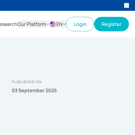
esearch
Our Platform
EN
Login
Register
ID
EN
PUBLISHED ON
03 September 2025