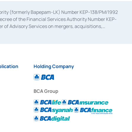
uthority (formerly Bapepam-LK) Number KEP-138/PM/1992
decree of the Financial Services Authority Number KEP-
 of Advisory Services on mergers, acquisitions,
bruary 28, 2014, a business license as a provider of
ial Services Authority Number S-67/PM.21/2017 dated
ementation of Certificate of Deposit Transactions in the
ion for the Issuance, Transaction, and Administration and
lication
Holding Company
BCA Group