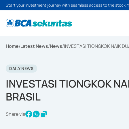
Start your investment journey with seamless access to the stock 
Home
/
Latest News
/
News
/
INVESTASI TIONGKOK NAIK DUA 
DAILY NEWS
INVESTASI TIONGKOK NAIK
BRASIL
Share via