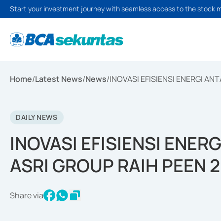
Start your investment journey with seamless access to the stock 
Home
/
Latest News
/
News
/
INOVASI EFISIENSI ENERGI A
DAILY NEWS
INOVASI EFISIENSI ENE
ASRI GROUP RAIH PEEN 
Share via