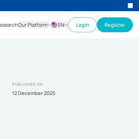
esearch
Our Platform
EN
Login
Register
ID
EN
PUBLISHED ON
12 December 2025