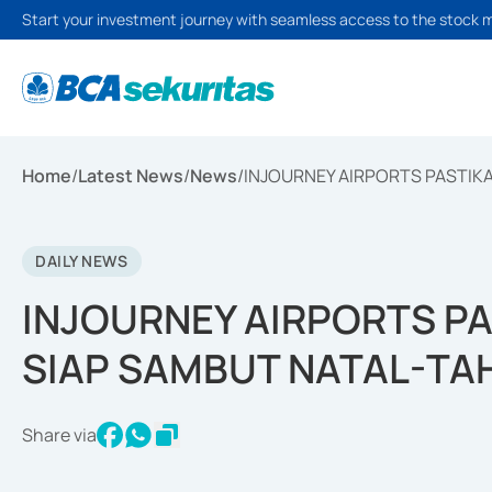
Start your investment journey with seamless access to the stock 
Home
/
Latest News
/
News
/
INJOURNEY AIRPORTS PASTIK
DAILY NEWS
INJOURNEY AIRPORTS P
SIAP SAMBUT NATAL-TA
Share via