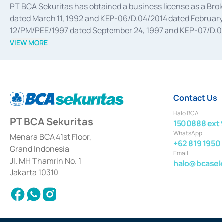
PT BCA Sekuritas has obtained a business license as a Br
dated March 11, 1992 and KEP-06/D.04/2014 dated February 
12/PM/PEE/1997 dated September 24, 1997 and KEP-07/D.04/2
divestments, and joint ventures based on the decree of the
VIEW MORE
Advisory Services for mergers, acquisitions, divestments, 
February 3, 2017, and several other business licenses from
Money Market whose license was issued in 2017 and other b
Settlement of Commercial Paper Transactions whose licens
Contact Us
Halo BCA
PT BCA Sekuritas
1500888 ext 
WhatsApp
Menara BCA 41st Floor,
+62 819 1950
Grand Indonesia
Email
Jl. MH Thamrin No. 1
halo@bcaseku
Jakarta 10310