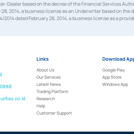
oker-Dealer based on the decree of the Financial Services A
28, 2014, a business license as an Underwriter based on the 
014 dated February 28, 2014, a business license as a provider
 Financial Services Authority Number S-67/PM.21/2014 dated Fe
and joint ventures based on the decision letter of the Financ
 Bank Indonesia, among others as an Intermediary for the Impl
usiness licenses from Bank Indonesia as a Supporting Institut
e was issued in 2018.
Links
Download App
About Us
Google Play
9
Our Services
App Store
Latest News
Windows App
 0888
Trading Platform
ritas.co.id
Research
Help
Customer Support