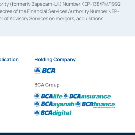
uthority (formerly Bapepam-LK) Number KEP-138/PM/1992
decree of the Financial Services Authority Number KEP-
 of Advisory Services on mergers, acquisitions,
bruary 28, 2014, a business license as a provider of
ial Services Authority Number S-67/PM.21/2017 dated
ementation of Certificate of Deposit Transactions in the
ion for the Issuance, Transaction, and Administration and
lication
Holding Company
BCA Group