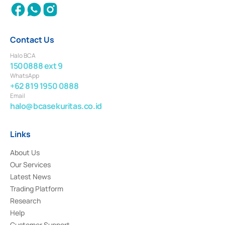
Contact Us
Halo BCA
1500888 ext 9
WhatsApp
+62 819 1950 0888
Email
halo@bcasekuritas.co.id
Links
About Us
Our Services
Latest News
Trading Platform
Research
Help
Customer Support