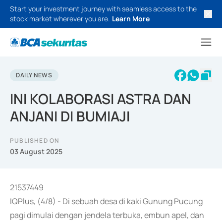
Start your investment journey with seamless access to the
stock market wherever you are.
Learn More
DAILY NEWS
INI KOLABORASI ASTRA DAN
ANJANI DI BUMIAJI
PUBLISHED ON
03 August 2025
21537449
IQPlus, (4/8) - Di sebuah desa di kaki Gunung Pucung
pagi dimulai dengan jendela terbuka, embun apel, dan