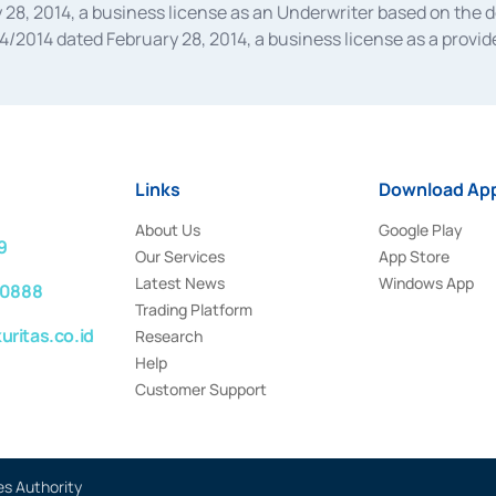
28, 2014, a business license as an Underwriter based on the 
014 dated February 28, 2014, a business license as a provider
 Financial Services Authority Number S-67/PM.21/2014 dated Fe
and joint ventures based on the decision letter of the Financ
 Bank Indonesia, among others as an Intermediary for the Impl
usiness licenses from Bank Indonesia as a Supporting Institut
e was issued in 2018.
Links
Download App
About Us
Google Play
9
Our Services
App Store
Latest News
Windows App
 0888
Trading Platform
ritas.co.id
Research
Help
Customer Support
es Authority