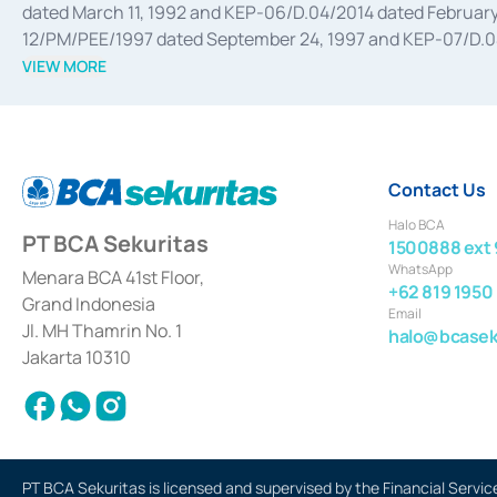
dated March 11, 1992 and KEP-06/D.04/2014 dated February 
12/PM/PEE/1997 dated September 24, 1997 and KEP-07/D.04/2
divestments, and joint ventures based on the decree of the
VIEW MORE
Advisory Services for mergers, acquisitions, divestments, 
February 3, 2017, and several other business licenses from
Money Market whose license was issued in 2017 and other b
Settlement of Commercial Paper Transactions whose licens
Contact Us
Halo BCA
PT BCA Sekuritas
1500888 ext 
WhatsApp
Menara BCA 41st Floor,
+62 819 1950
Grand Indonesia
Email
Jl. MH Thamrin No. 1
halo@bcaseku
Jakarta 10310
PT BCA Sekuritas is licensed and supervised by the Financial Servic