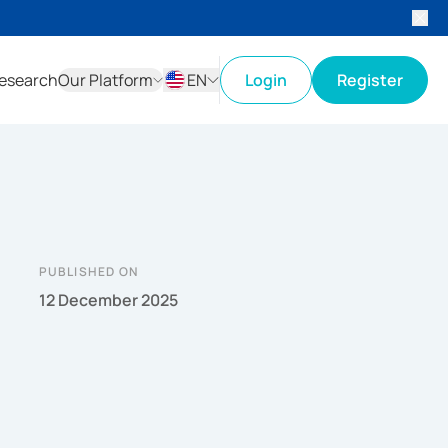
esearch
Our Platform
EN
Login
Register
ID
EN
PUBLISHED ON
12 December 2025