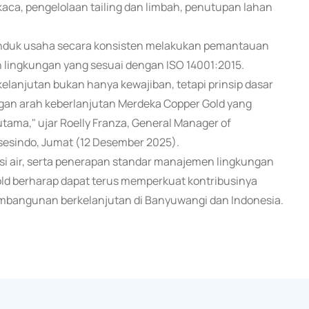
kaca, pengelolaan tailing dan limbah, penutupan lahan
 induk usaha secara konsisten melakukan pemantauan
n lingkungan yang sesuai dengan ISO 14001:2015.
lanjutan bukan hanya kewajiban, tetapi prinsip dasar
ngan arah keberlanjutan Merdeka Copper Gold yang
ama," ujar Roelly Franza, General Manager of
sesindo, Jumat (12 Desember 2025).
asi air, serta penerapan standar manajemen lingkungan
ld berharap dapat terus memperkuat kontribusinya
mbangunan berkelanjutan di Banyuwangi dan Indonesia.