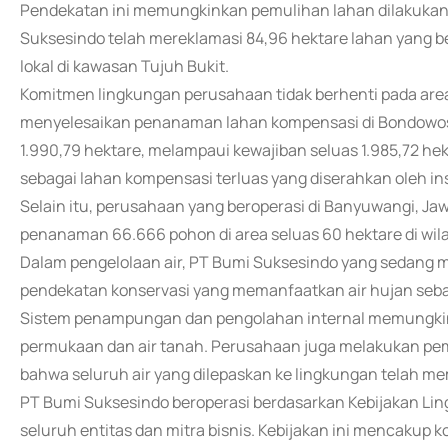
Pendekatan ini memungkinkan pemulihan lahan dilakukan l
Suksesindo telah mereklamasi 84,96 hektare lahan yang b
lokal di kawasan Tujuh Bukit.
Komitmen lingkungan perusahaan tidak berhenti pada area
menyelesaikan penanaman lahan kompensasi di Bondowos
1.990,79 hektare, melampaui kewajiban seluas 1.985,72 h
sebagai lahan kompensasi terluas yang diserahkan oleh ins
Selain itu, perusahaan yang beroperasi di Banyuwangi, Jawa
penanaman 66.666 pohon di area seluas 60 hektare di wil
Dalam pengelolaan air, PT Bumi Suksesindo yang sedang
pendekatan konservasi yang memanfaatkan air hujan seb
Sistem penampungan dan pengolahan internal memungki
permukaan dan air tanah. Perusahaan juga melakukan pem
bahwa seluruh air yang dilepaskan ke lingkungan telah m
PT Bumi Suksesindo beroperasi berdasarkan Kebijakan Li
seluruh entitas dan mitra bisnis. Kebijakan ini mencakup ko