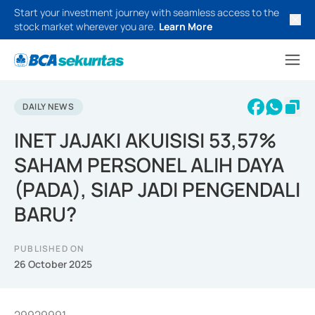
Start your investment journey with seamless access to the
stock market wherever you are.
Learn More
DAILY NEWS
INET JAJAKI AKUISISI 53,57%
SAHAM PERSONEL ALIH DAYA
(PADA), SIAP JADI PENGENDALI
BARU?
PUBLISHED ON
26 October 2025