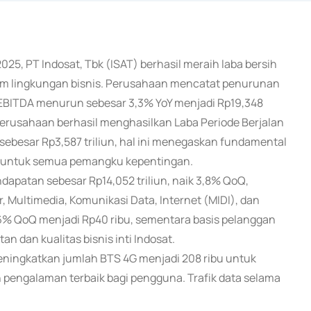
25, PT Indosat, Tbk (ISAT) berhasil meraih laba bersih
m lingkungan bisnis. Perusahaan mencatat penurunan
 , EBITDA menurun sebesar 3,3% YoY menjadi Rp19,348
Perusahaan berhasil menghasilkan Laba Periode Berjalan
 sebesar Rp3,587 triliun, hal ini menegaskan fundamental
 untuk semua pemangku kepentingan.
apatan sebesar Rp14,052 triliun, naik 3,8% QoQ,
 Multimedia, Komunikasi Data, Internet (MIDI), dan
6% QoQ menjadi Rp40 ribu, sementara basis pelanggan
an dan kualitas bisnis inti Indosat.
ningkatkan jumlah BTS 4G menjadi 208 ribu untuk
engalaman terbaik bagi pengguna. Trafik data selama