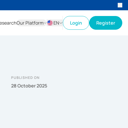
esearch
Our Platform
EN
Login
Register
ID
EN
PUBLISHED ON
28 October 2025