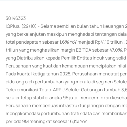
30146323
IQPlus, (29/10) - Selama sembilan bulan tahun keuangan 20
yang berkelanjutan meskipun menghadapi tantangan dala
total pendapatan sebesar 1,6% YoY menjadi Rp41,16 triliun
triliun yang menghasilkan margin EBITDA sebesar 47,0%. 
yang Diatribusikan kepada Pemilik Entitas Induk yang solid
Perusahaan yang kuat dan kemampuan menciptakan nilai
Pada kuartal ketiga tahun 2025, Perusahaan mencatat pend
didorong oleh pertumbuhan yang merata di segmen Seluler,
Telekomunikasi Tetap. ARPU Seluler Gabungan tumbuh 3,
seluler tetap stabil di angka 95 juta, mencerminkan kesehat
Perusahaan memperluas infrastruktur jaringan dengan me
mengakomodasi pertumbuhan trafik data dan memberikan p
periode 9M meningkat sebesar 6,1% YoY.