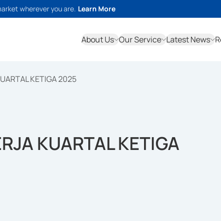
market wherever you are.
Learn More
About Us
Our Service
Latest News
R
UARTAL KETIGA 2025
RJA KUARTAL KETIGA