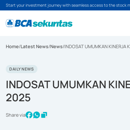
Start your investment journey with seamless access to the stock 
Home
/
Latest News
/
News
/
INDOSAT UMUMKAN KINERJA K
DAILY NEWS
INDOSAT UMUMKAN KINE
2025
Share via