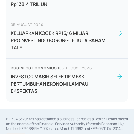
Rp138,4 TRILIUN
05 AUGUST 2026
KELUARKAN KOCEK RP15,16 MILIAR,
PROINVESTINDO BORONG 16 JUTA SAHAM
TALF
BUSINESS ECONOMICS
|
05 AUGUST 2026
INVESTOR MASIH SELEKTIF MESKI
PERTUMBUHAN EKONOMI LAMPAUI
EKSPEKTASI
PT BCA Sekuritas has obtained a business license as a Broker-Dealer based
on the decree of the Financial Services Authority (formerly Bapepam-LK)
Number KEP-138/PM/1992 dated March 11, 1992 and KEP-06/D.04/2014
dated February 28, 2014, a business license as an Underwriter based on the