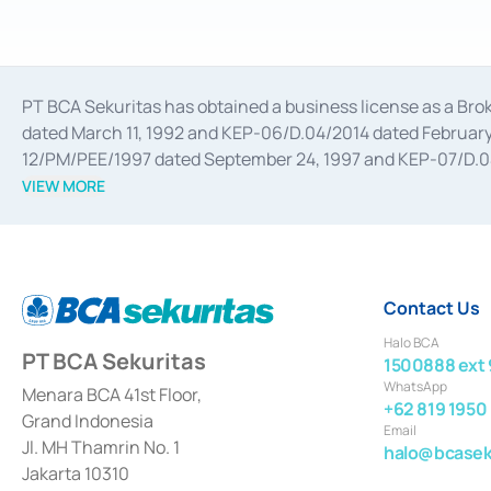
PT BCA Sekuritas has obtained a business license as a Br
dated March 11, 1992 and KEP-06/D.04/2014 dated February 
12/PM/PEE/1997 dated September 24, 1997 and KEP-07/D.04/2
divestments, and joint ventures based on the decree of the
VIEW MORE
Advisory Services for mergers, acquisitions, divestments, 
February 3, 2017, and several other business licenses from
Money Market whose license was issued in 2017 and other b
Settlement of Commercial Paper Transactions whose licens
Contact Us
Halo BCA
PT BCA Sekuritas
1500888 ext 
WhatsApp
Menara BCA 41st Floor,
+62 819 1950
Grand Indonesia
Email
Jl. MH Thamrin No. 1
halo@bcaseku
Jakarta 10310