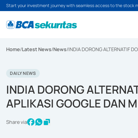
Start your investment journey with seamless access to the stock 
Home
/
Latest News
/
News
/
INDIA DORONG ALTERNATIF D
DAILY NEWS
INDIA DORONG ALTERNA
APLIKASI GOOGLE DAN 
Share via