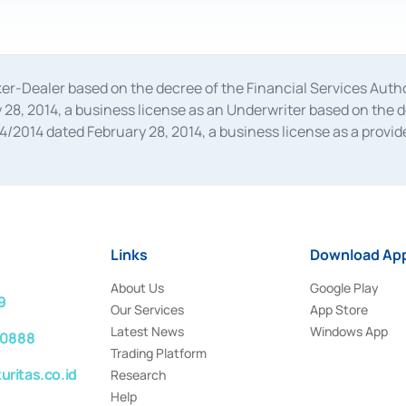
oker-Dealer based on the decree of the Financial Services A
28, 2014, a business license as an Underwriter based on the 
014 dated February 28, 2014, a business license as a provider
 Financial Services Authority Number S-67/PM.21/2014 dated Fe
and joint ventures based on the decision letter of the Financ
 Bank Indonesia, among others as an Intermediary for the Impl
usiness licenses from Bank Indonesia as a Supporting Institut
e was issued in 2018.
Links
Download App
About Us
Google Play
9
Our Services
App Store
Latest News
Windows App
 0888
Trading Platform
ritas.co.id
Research
Help