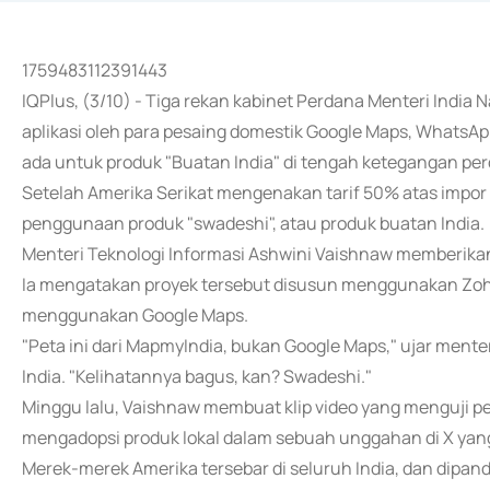
1759483112391443
IQPlus, (3/10) - Tiga rekan kabinet Perdana Menteri In
aplikasi oleh para pesaing domestik Google Maps, WhatsA
ada untuk produk "Buatan India" di tengah ketegangan pe
Setelah Amerika Serikat mengenakan tarif 50% atas impor
penggunaan produk "swadeshi", atau produk buatan India.
Menteri Teknologi Informasi Ashwini Vaishnaw memberikan 
Ia mengatakan proyek tersebut disusun menggunakan Zoho,
menggunakan Google Maps.
"Peta ini dari MapmyIndia, bukan Google Maps," ujar mente
India. "Kelihatannya bagus, kan? Swadeshi."
Minggu lalu, Vaishnaw membuat klip video yang menguji 
mengadopsi produk lokal dalam sebuah unggahan di X yang d
Merek-merek Amerika tersebar di seluruh India, dan dipand