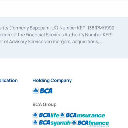
uthority (formerly Bapepam-LK) Number KEP-138/PM/1992
decree of the Financial Services Authority Number KEP-
 of Advisory Services on mergers, acquisitions,
bruary 28, 2014, a business license as a provider of
ial Services Authority Number S-67/PM.21/2017 dated
ementation of Certificate of Deposit Transactions in the
ion for the Issuance, Transaction, and Administration and
lication
Holding Company
BCA Group