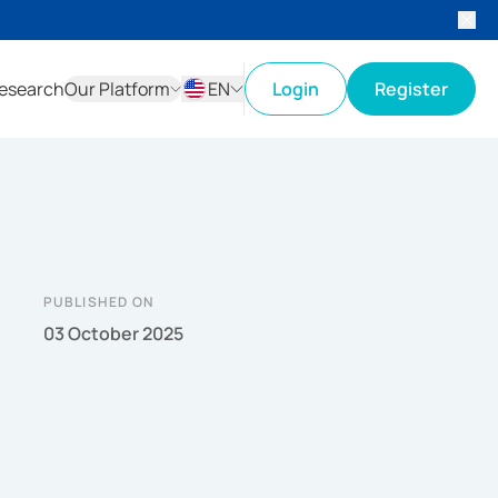
esearch
Our Platform
EN
Login
Register
ID
EN
PUBLISHED ON
03 October 2025