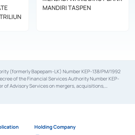
ATE
MANDIRI TASPEN
TRILIUN
uthority (formerly Bapepam-LK) Number KEP-138/PM/1992
decree of the Financial Services Authority Number KEP-
 of Advisory Services on mergers, acquisitions,
bruary 28, 2014, a business license as a provider of
ial Services Authority Number S-67/PM.21/2017 dated
ementation of Certificate of Deposit Transactions in the
ion for the Issuance, Transaction, and Administration and
lication
Holding Company