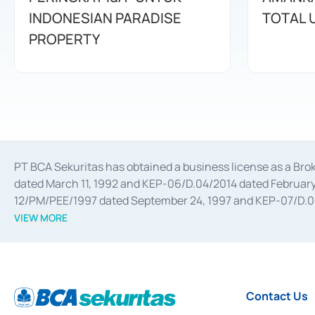
INDONESIAN PARADISE
TOTAL 
PROPERTY
PT BCA Sekuritas has obtained a business license as a Br
dated March 11, 1992 and KEP-06/D.04/2014 dated February 
12/PM/PEE/1997 dated September 24, 1997 and KEP-07/D.04/2
divestments, and joint ventures based on the decree of the
VIEW MORE
Advisory Services for mergers, acquisitions, divestments, 
February 3, 2017, and several other business licenses from
Money Market whose license was issued in 2017 and other b
Settlement of Commercial Paper Transactions whose licens
Contact Us