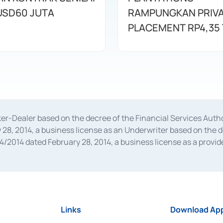
USD60 JUTA
RAMPUNGKAN PRIV
PLACEMENT RP4,35 
oker-Dealer based on the decree of the Financial Services A
28, 2014, a business license as an Underwriter based on the 
014 dated February 28, 2014, a business license as a provider
 Financial Services Authority Number S-67/PM.21/2014 dated Fe
and joint ventures based on the decision letter of the Financ
 Bank Indonesia, among others as an Intermediary for the Impl
usiness licenses from Bank Indonesia as a Supporting Institut
e was issued in 2018.
Links
Download App