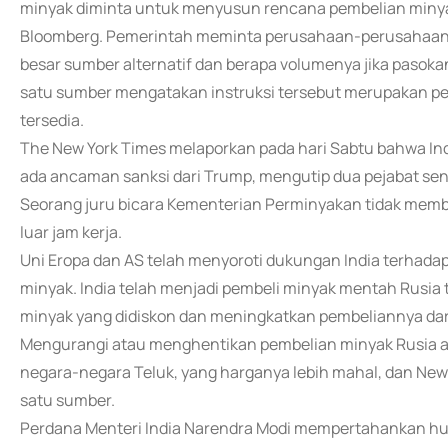
minyak diminta untuk menyusun rencana pembelian miny
Bloomberg. Pemerintah meminta perusahaan-perusahaan p
besar sumber alternatif dan berapa volumenya jika pasoka
satu sumber mengatakan instruksi tersebut merupakan pe
tersedia.
The New York Times melaporkan pada hari Sabtu bahwa In
ada ancaman sanksi dari Trump, mengutip dua pejabat seni
Seorang juru bicara Kementerian Perminyakan tidak memb
luar jam kerja.
Uni Eropa dan AS telah menyoroti dukungan India terhada
minyak. India telah menjadi pembeli minyak mentah Rusia te
minyak yang didiskon dan meningkatkan pembeliannya dari 
Mengurangi atau menghentikan pembelian minyak Rusia a
negara-negara Teluk, yang harganya lebih mahal, dan New
satu sumber.
Perdana Menteri India Narendra Modi mempertahankan hub