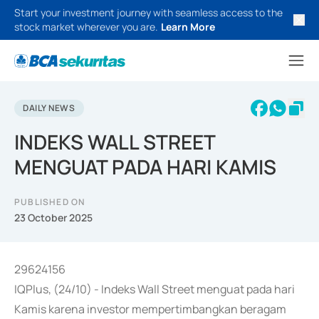
Start your investment journey with seamless access to the
stock market wherever you are.
Learn More
DAILY NEWS
INDEKS WALL STREET
MENGUAT PADA HARI KAMIS
PUBLISHED ON
23 October 2025
29624156
IQPlus, (24/10) - Indeks Wall Street menguat pada hari
Kamis karena investor mempertimbangkan beragam