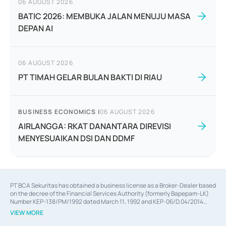
06 AUGUST 2026
BATIC 2026: MEMBUKA JALAN MENUJU MASA
DEPAN AI
06 AUGUST 2026
PT TIMAH GELAR BULAN BAKTI DI RIAU
BUSINESS ECONOMICS
|
06 AUGUST 2026
AIRLANGGA: RKAT DANANTARA DIREVISI
MENYESUAIKAN DSI DAN DDMF
PT BCA Sekuritas has obtained a business license as a Broker-Dealer based
on the decree of the Financial Services Authority (formerly Bapepam-LK)
Number KEP-138/PM/1992 dated March 11, 1992 and KEP-06/D.04/2014
dated February 28, 2014, a business license as an Underwriter based on the
VIEW MORE
decree of the Financial Services Authority Number KEP-12/PM/PEE/1997
dated September 24, 1997 and KEP-07/D.04/2014 dated February 28, 2014,