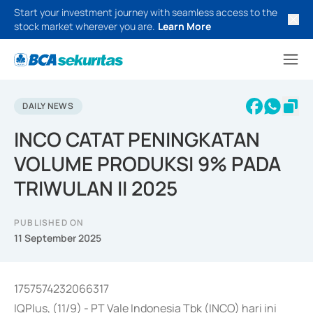
Start your investment journey with seamless access to the
stock market wherever you are.
Learn More
DAILY NEWS
INCO CATAT PENINGKATAN
VOLUME PRODUKSI 9% PADA
TRIWULAN II 2025
PUBLISHED ON
11 September 2025
1757574232066317
IQPlus, (11/9) - PT Vale Indonesia Tbk (INCO) hari ini