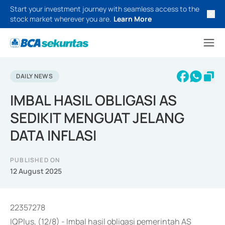
Start your investment journey with seamless access to the
stock market wherever you are.
Learn More
DAILY NEWS
IMBAL HASIL OBLIGASI AS
SEDIKIT MENGUAT JELANG
DATA INFLASI
PUBLISHED ON
12 August 2025
22357278
IQPlus, (12/8) - Imbal hasil obligasi pemerintah AS