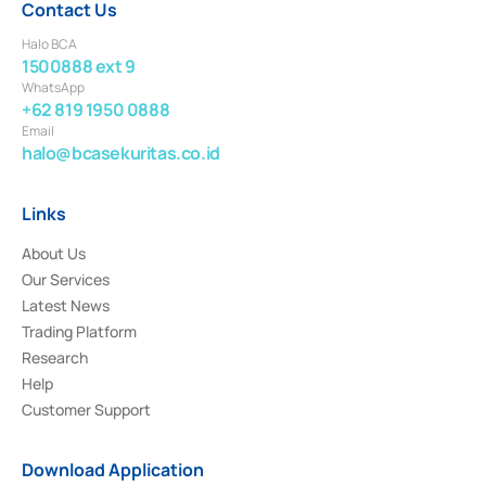
Contact Us
Halo BCA
1500888 ext 9
WhatsApp
+62 819 1950 0888
Email
halo@bcasekuritas.co.id
Links
About Us
Our Services
Latest News
Trading Platform
Research
Help
Customer Support
Download Application