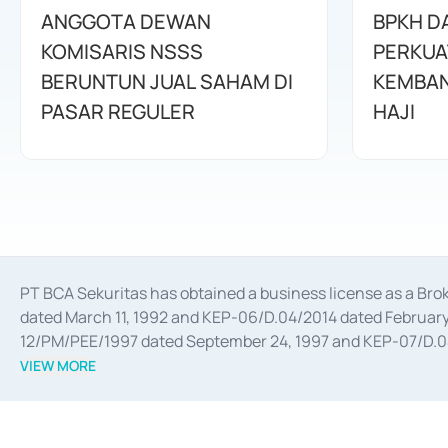
ANGGOTA DEWAN
BPKH D
KOMISARIS NSSS
PERKUA
BERUNTUN JUAL SAHAM DI
KEMBAN
PASAR REGULER
HAJI
PT BCA Sekuritas has obtained a business license as a Br
dated March 11, 1992 and KEP-06/D.04/2014 dated February 
12/PM/PEE/1997 dated September 24, 1997 and KEP-07/D.04/2
divestments, and joint ventures based on the decree of the
VIEW MORE
Advisory Services for mergers, acquisitions, divestments, 
February 3, 2017, and several other business licenses from
Money Market whose license was issued in 2017 and other b