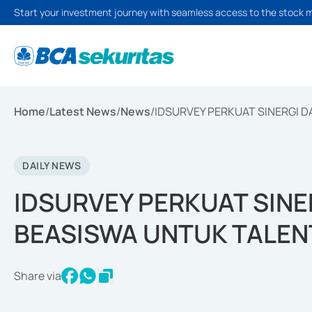
Start your investment journey with seamless access to the stock 
Home
/
Latest News
/
News
/
IDSURVEY PERKUAT SINERGI 
DAILY NEWS
IDSURVEY PERKUAT SIN
BEASISWA UNTUK TALE
Share via