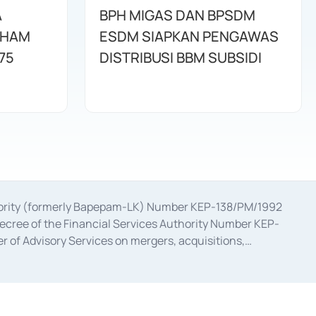
A
BPH MIGAS DAN BPSDM
AHAM
ESDM SIAPKAN PENGAWAS
75
DISTRIBUSI BBM SUBSIDI
uthority (formerly Bapepam-LK) Number KEP-138/PM/1992
decree of the Financial Services Authority Number KEP-
 of Advisory Services on mergers, acquisitions,
bruary 28, 2014, a business license as a provider of
ial Services Authority Number S-67/PM.21/2017 dated
ementation of Certificate of Deposit Transactions in the
ion for the Issuance, Transaction, and Administration and