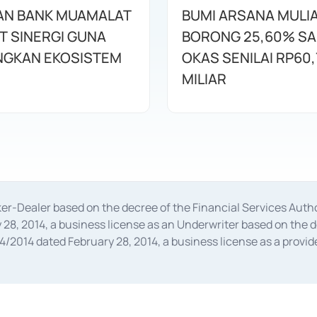
AN BANK MUAMALAT
BUMI ARSANA MULI
T SINERGI GUNA
BORONG 25,60% S
GKAN EKOSISTEM
OKAS SENILAI RP60,
MILIAR
oker-Dealer based on the decree of the Financial Services A
28, 2014, a business license as an Underwriter based on the 
014 dated February 28, 2014, a business license as a provider
 Financial Services Authority Number S-67/PM.21/2014 dated Fe
and joint ventures based on the decision letter of the Financ
 Bank Indonesia, among others as an Intermediary for the Impl
usiness licenses from Bank Indonesia as a Supporting Institut