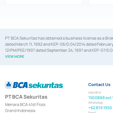
PT BCA Sekuritas has obtained a business license as a Br
dated March 11, 1992 and KEP-06/D.04/2014 dated February 
12/PM/PEE/1997 dated September 24, 1997 and KEP-07/D.04/2
divestments, and joint ventures based on the decree of the
VIEW MORE
Advisory Services for mergers, acquisitions, divestments, 
February 3, 2017, and several other business licenses from
Money Market whose license was issued in 2017 and other b
Settlement of Commercial Paper Transactions whose licens
Contact Us
Halo BCA
PT BCA Sekuritas
1500888 ext 
WhatsApp
Menara BCA 41st Floor,
+62 819 1950
Grand Indonesia
Email