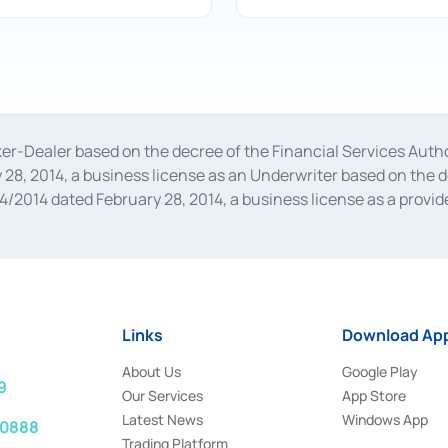
oker-Dealer based on the decree of the Financial Services A
28, 2014, a business license as an Underwriter based on the 
014 dated February 28, 2014, a business license as a provider
 Financial Services Authority Number S-67/PM.21/2014 dated Fe
and joint ventures based on the decision letter of the Financ
 Bank Indonesia, among others as an Intermediary for the Impl
usiness licenses from Bank Indonesia as a Supporting Institut
e was issued in 2018.
Links
Download App
About Us
Google Play
9
Our Services
App Store
Latest News
Windows App
 0888
Trading Platform