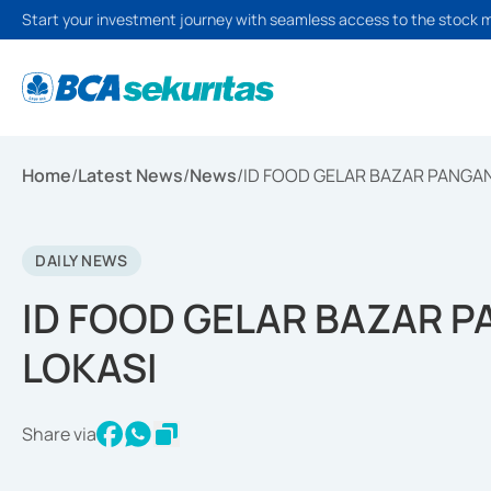
Start your investment journey with seamless access to the stock 
Home
/
Latest News
/
News
/
ID FOOD GELAR BAZAR PANGAN
DAILY NEWS
ID FOOD GELAR BAZAR P
LOKASI
Share via