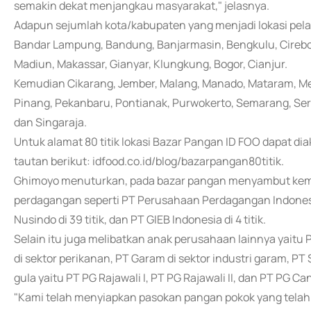
semakin dekat menjangkau masyarakat," jelasnya.
Adapun sejumlah kota/kabupaten yang menjadi lokasi pela
Bandar Lampung, Bandung, Banjarmasin, Bengkulu, Cirebon,
Madiun, Makassar, Gianyar, Klungkung, Bogor, Cianjur.
Kemudian Cikarang, Jember, Malang, Manado, Mataram, Me
Pinang, Pekanbaru, Pontianak, Purwokerto, Semarang, Sera
dan Singaraja.
Untuk alamat 80 titik lokasi Bazar Pangan ID FOO dapat di
tautan berikut: idfood.co.id/blog/bazarpangan80titik.
Ghimoyo menuturkan, pada bazar pangan menyambut keme
perdagangan seperti PT Perusahaan Perdagangan Indonesia 
Nusindo di 39 titik, dan PT GIEB Indonesia di 4 titik.
Selain itu juga melibatkan anak perusahaan lainnya yaitu P
di sektor perikanan, PT Garam di sektor industri garam, PT S
gula yaitu PT PG Rajawali I, PT PG Rajawali II, dan PT PG Ca
"Kami telah menyiapkan pasokan pangan pokok yang telah dis