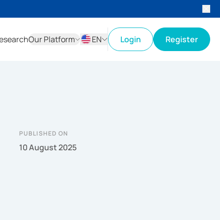
esearch
Our Platform
EN
Login
Register
ID
EN
PUBLISHED ON
10 August 2025