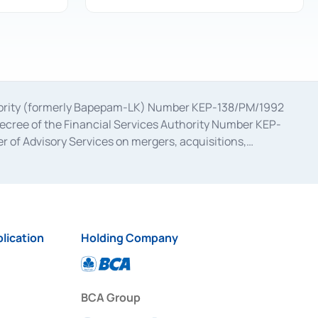
uthority (formerly Bapepam-LK) Number KEP-138/PM/1992
decree of the Financial Services Authority Number KEP-
 of Advisory Services on mergers, acquisitions,
bruary 28, 2014, a business license as a provider of
ial Services Authority Number S-67/PM.21/2017 dated
ementation of Certificate of Deposit Transactions in the
ion for the Issuance, Transaction, and Administration and
lication
Holding Company
BCA Group