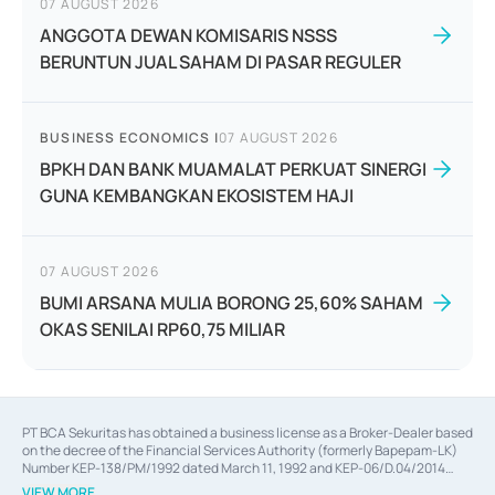
07 AUGUST 2026
ANGGOTA DEWAN KOMISARIS NSSS
BERUNTUN JUAL SAHAM DI PASAR REGULER
BUSINESS ECONOMICS
|
07 AUGUST 2026
BPKH DAN BANK MUAMALAT PERKUAT SINERGI
GUNA KEMBANGKAN EKOSISTEM HAJI
07 AUGUST 2026
BUMI ARSANA MULIA BORONG 25,60% SAHAM
OKAS SENILAI RP60,75 MILIAR
PT BCA Sekuritas has obtained a business license as a Broker-Dealer based
on the decree of the Financial Services Authority (formerly Bapepam-LK)
Number KEP-138/PM/1992 dated March 11, 1992 and KEP-06/D.04/2014
dated February 28, 2014, a business license as an Underwriter based on the
VIEW MORE