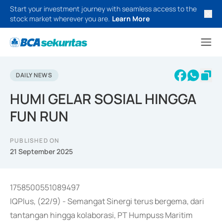
Start your investment journey with seamless access to the
stock market wherever you are.
Learn More
DAILY NEWS
HUMI GELAR SOSIAL HINGGA
FUN RUN
PUBLISHED ON
21 September 2025
1758500551089497
IQPlus, (22/9) - Semangat Sinergi terus bergema, dari
tantangan hingga kolaborasi, PT Humpuss Maritim