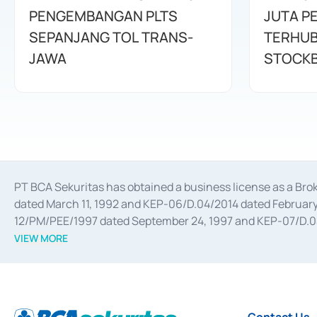
PENGEMBANGAN PLTS
JUTA P
SEPANJANG TOL TRANS-
TERHUB
JAWA
STOCKB
PT BCA Sekuritas has obtained a business license as a Br
dated March 11, 1992 and KEP-06/D.04/2014 dated February 
12/PM/PEE/1997 dated September 24, 1997 and KEP-07/D.04/2
divestments, and joint ventures based on the decree of the
VIEW MORE
Advisory Services for mergers, acquisitions, divestments, 
February 3, 2017, and several other business licenses from
Money Market whose license was issued in 2017 and other b
Settlement of Commercial Paper Transactions whose licens