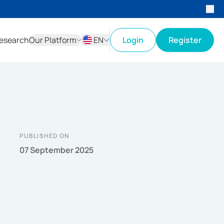
esearch
Our Platform
EN
Login
Register
ID
EN
PUBLISHED ON
07 September 2025