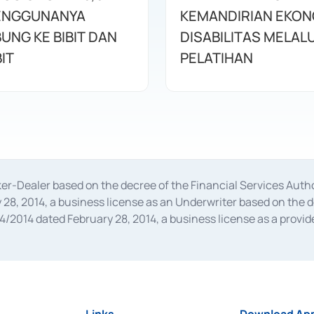
ENGGUNANYA
KEMANDIRIAN EKON
UNG KE BIBIT DAN
DISABILITAS MELALU
IT
PELATIHAN
oker-Dealer based on the decree of the Financial Services A
28, 2014, a business license as an Underwriter based on the 
014 dated February 28, 2014, a business license as a provider
 Financial Services Authority Number S-67/PM.21/2014 dated Fe
and joint ventures based on the decision letter of the Financ
 Bank Indonesia, among others as an Intermediary for the Impl
usiness licenses from Bank Indonesia as a Supporting Institut
e was issued in 2018.