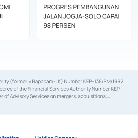
OMI
PROGRES PEMBANGUNAN
I
JALAN JOGJA-SOLO CAPAI
98 PERSEN
uthority (formerly Bapepam-LK) Number KEP-138/PM/1992
decree of the Financial Services Authority Number KEP-
 of Advisory Services on mergers, acquisitions,
bruary 28, 2014, a business license as a provider of
ial Services Authority Number S-67/PM.21/2017 dated
ementation of Certificate of Deposit Transactions in the
ion for the Issuance, Transaction, and Administration and