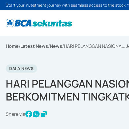
Start your investment journey with seamless access to the stock 
Home
/
Latest News
/
News
/
HARI PELANGGAN NASIONAL, 
DAILY NEWS
HARI PELANGGAN NASIO
BERKOMITMEN TINGKAT
Share via