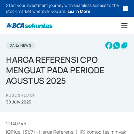
Start your investment journey with seamless access to the
stock market wherever you are.
Learn More
DAILY NEWS
HARGA REFERENSI CPO
MENGUAT PADA PERIODE
AGUSTUS 2025
PUBLISHED ON
30 July 2025
21140346
IQPlus, (31/7) - Harga Referensi (HR) komoditas minyak