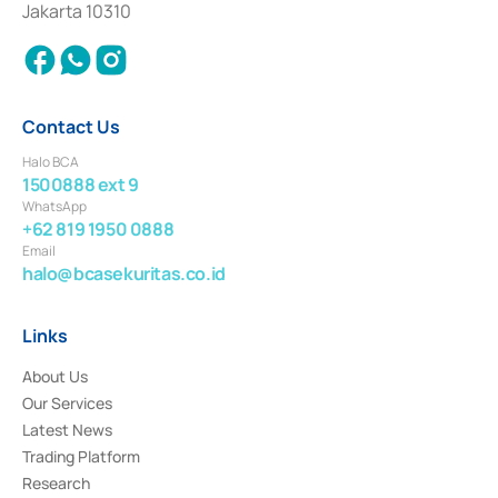
Jakarta 10310
2018.
Contact Us
Halo BCA
1500888 ext 9
WhatsApp
+62 819 1950 0888
Email
halo@bcasekuritas.co.id
Links
About Us
Our Services
Latest News
Trading Platform
Research