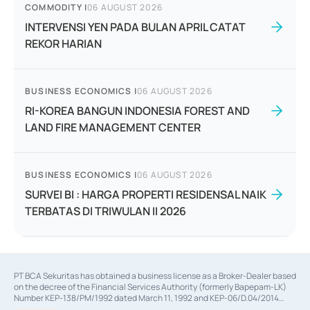
COMMODITY
|
06 AUGUST 2026
INTERVENSI YEN PADA BULAN APRIL CATAT
REKOR HARIAN
BUSINESS ECONOMICS
|
06 AUGUST 2026
RI-KOREA BANGUN INDONESIA FOREST AND
LAND FIRE MANAGEMENT CENTER
BUSINESS ECONOMICS
|
06 AUGUST 2026
SURVEI BI : HARGA PROPERTI RESIDENSAL NAIK
TERBATAS DI TRIWULAN II 2026
PT BCA Sekuritas has obtained a business license as a Broker-Dealer based
on the decree of the Financial Services Authority (formerly Bapepam-LK)
Number KEP-138/PM/1992 dated March 11, 1992 and KEP-06/D.04/2014
dated February 28, 2014, a business license as an Underwriter based on the