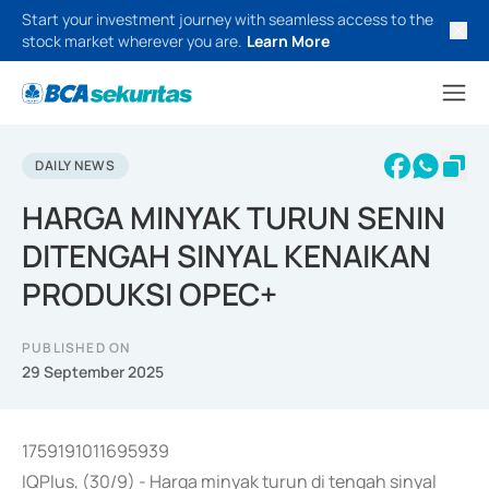
Start your investment journey with seamless access to the
stock market wherever you are.
Learn More
DAILY NEWS
HARGA MINYAK TURUN SENIN
DITENGAH SINYAL KENAIKAN
PRODUKSI OPEC+
PUBLISHED ON
29 September 2025
1759191011695939
IQPlus, (30/9) - Harga minyak turun di tengah sinyal