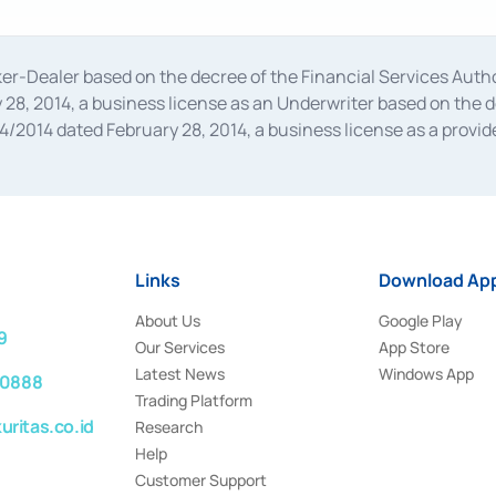
oker-Dealer based on the decree of the Financial Services A
28, 2014, a business license as an Underwriter based on the 
014 dated February 28, 2014, a business license as a provider
 Financial Services Authority Number S-67/PM.21/2014 dated Fe
and joint ventures based on the decision letter of the Financ
 Bank Indonesia, among others as an Intermediary for the Impl
usiness licenses from Bank Indonesia as a Supporting Institut
e was issued in 2018.
Links
Download App
About Us
Google Play
9
Our Services
App Store
Latest News
Windows App
 0888
Trading Platform
ritas.co.id
Research
Help
Customer Support