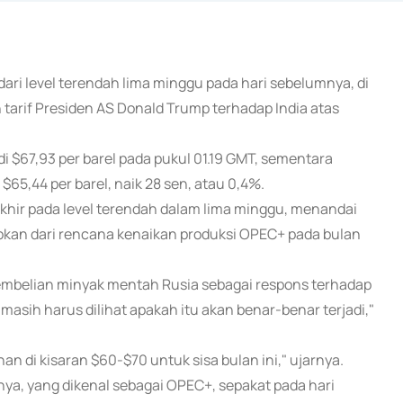
dari level terendah lima minggu pada hari sebelumnya, di
arif Presiden AS Donald Trump terhadap India atas
i $67,93 per barel pada pukul 01.19 GMT, sementara
65,44 per barel, naik 28 sen, atau 0,4%.
rakhir pada level terendah dalam lima minggu, menandai
sokan dari rencana kenaikan produksi OPEC+ pada bulan
pembelian minyak mentah Rusia sebagai respons terhadap
sih harus dilihat apakah itu akan benar-benar terjadi,"
an di kisaran $60-$70 untuk sisa bulan ini," ujarnya.
a, yang dikenal sebagai OPEC+, sepakat pada hari