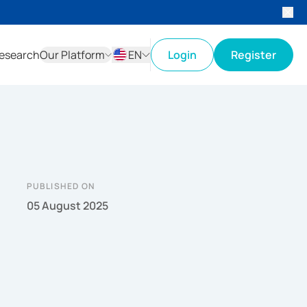
esearch
Our Platform
EN
Login
Register
ID
EN
PUBLISHED ON
05 August 2025