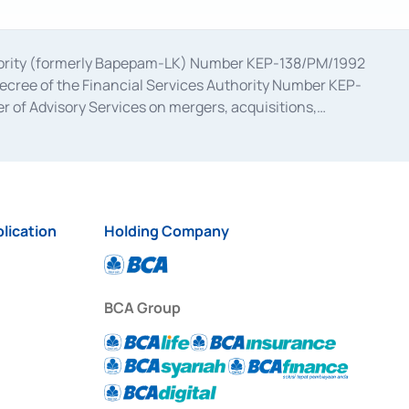
uthority (formerly Bapepam-LK) Number KEP-138/PM/1992
decree of the Financial Services Authority Number KEP-
 of Advisory Services on mergers, acquisitions,
bruary 28, 2014, a business license as a provider of
ial Services Authority Number S-67/PM.21/2017 dated
ementation of Certificate of Deposit Transactions in the
ion for the Issuance, Transaction, and Administration and
lication
Holding Company
BCA Group