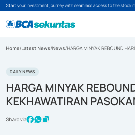
Start your investment journey with seamless access to the stock 
Home
/
Latest News
/
News
/
HARGA MINYAK REBOUND HAR
DAILY NEWS
HARGA MINYAK REBOUND
KEKHAWATIRAN PASOKA
Share via