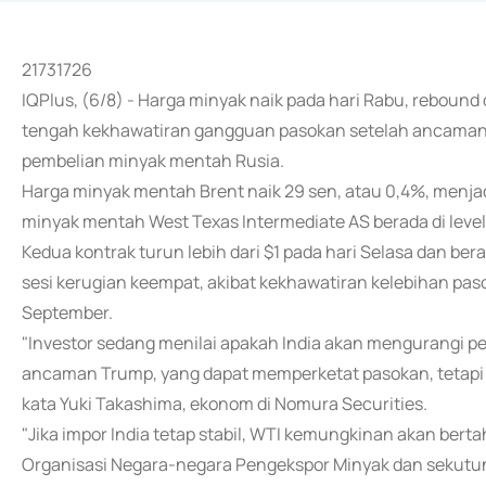
21731726
IQPlus, (6/8) - Harga minyak naik pada hari Rabu, rebound 
tengah kekhawatiran gangguan pasokan setelah ancaman t
pembelian minyak mentah Rusia.
Harga minyak mentah Brent naik 29 sen, atau 0,4%, menjad
minyak mentah West Texas Intermediate AS berada di level $
Kedua kontrak turun lebih dari $1 pada hari Selasa dan be
sesi kerugian keempat, akibat kekhawatiran kelebihan pa
September.
"Investor sedang menilai apakah India akan mengurangi 
ancaman Trump, yang dapat memperketat pasokan, tetapi ma
kata Yuki Takashima, ekonom di Nomura Securities.
"Jika impor India tetap stabil, WTI kemungkinan akan bertah
Organisasi Negara-negara Pengekspor Minyak dan sekutuny