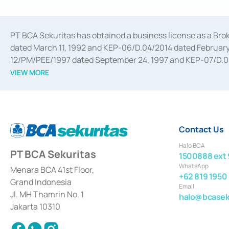
PT BCA Sekuritas has obtained a business license as a Br
dated March 11, 1992 and KEP-06/D.04/2014 dated February 
12/PM/PEE/1997 dated September 24, 1997 and KEP-07/D.04/2
divestments, and joint ventures based on the decree of the
VIEW MORE
Advisory Services for mergers, acquisitions, divestments, 
February 3, 2017, and several other business licenses from
Money Market whose license was issued in 2017 and other b
Settlement of Commercial Paper Transactions whose licens
Contact Us
Halo BCA
PT BCA Sekuritas
1500888 ext 
WhatsApp
Menara BCA 41st Floor,
+62 819 1950
Grand Indonesia
Email
Jl. MH Thamrin No. 1
halo@bcaseku
Jakarta 10310