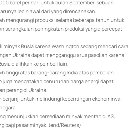
00 barel per hari untuk bulan September, sebuah
runya lebih awal dari yang direncanakan.
lah mengurangi produksi selama beberapa tahun untuk
n serangkaian peningkatan produksi yang dipercepat
eli minyak Rusia karena Washington sedang mencari cara
ngan Ukraina dapat mengganggu arus pasokan karena
usia dialihkan ke pembeli lain.
ih tinggi atas barang-barang India atas pembelian
mp juga mengatakan penurunan harga energi dapat
n perang di Ukraina.
 berjanji untuk melindungi kepentingan ekonominya,
negara.
yang menunjukkan persediaan minyak mentah di AS,
g bagi pasar minyak. (end/Reuters)