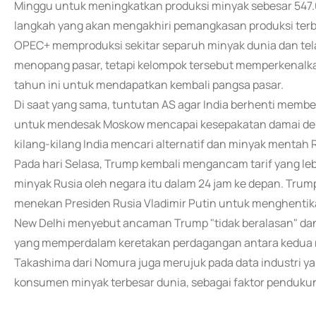
Minggu untuk meningkatkan produksi minyak sebesar 547.0
langkah yang akan mengakhiri pemangkasan produksi terba
OPEC+ memproduksi sekitar separuh minyak dunia dan te
menopang pasar, tetapi kelompok tersebut memperkenalka
tahun ini untuk mendapatkan kembali pangsa pasar.
Di saat yang sama, tuntutan AS agar India berhenti memb
untuk mendesak Moskow mencapai kesepakatan damai de
kilang-kilang India mencari alternatif dan minyak mentah R
Pada hari Selasa, Trump kembali mengancam tarif yang leb
minyak Rusia oleh negara itu dalam 24 jam ke depan. Tru
menekan Presiden Rusia Vladimir Putin untuk menghentika
New Delhi menyebut ancaman Trump "tidak beralasan" dan
yang memperdalam keretakan perdagangan antara kedua 
Takashima dari Nomura juga merujuk pada data industri 
konsumen minyak terbesar dunia, sebagai faktor pendukun