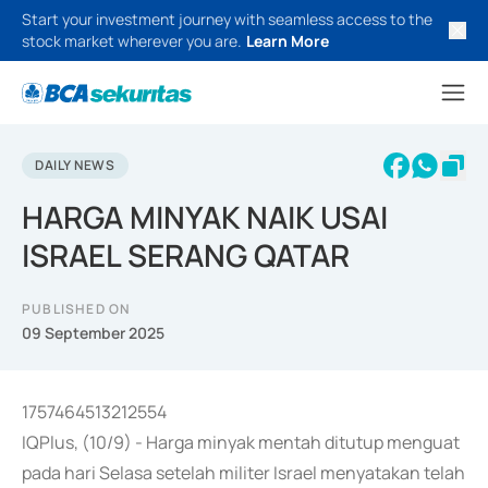
Start your investment journey with seamless access to the
stock market wherever you are.
Learn More
DAILY NEWS
HARGA MINYAK NAIK USAI
ISRAEL SERANG QATAR
PUBLISHED ON
09 September 2025
1757464513212554
IQPlus, (10/9) - Harga minyak mentah ditutup menguat
pada hari Selasa setelah militer Israel menyatakan telah