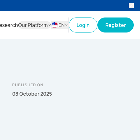
esearch
Our Platform
EN
Login
Register
ID
EN
PUBLISHED ON
08 October 2025