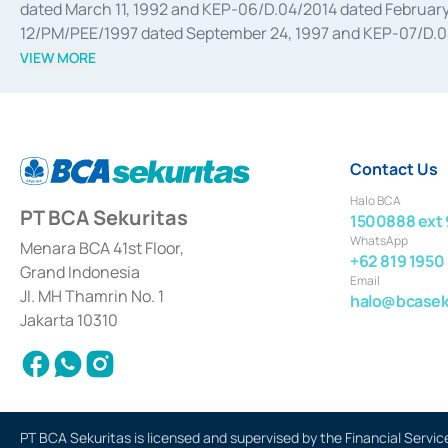
dated March 11, 1992 and KEP-06/D.04/2014 dated February 
12/PM/PEE/1997 dated September 24, 1997 and KEP-07/D.04/2
divestments, and joint ventures based on the decree of the
VIEW MORE
Advisory Services for mergers, acquisitions, divestments, 
February 3, 2017, and several other business licenses from
Money Market whose license was issued in 2017 and other b
Settlement of Commercial Paper Transactions whose licens
Contact Us
Halo BCA
PT BCA Sekuritas
1500888 ext 
WhatsApp
Menara BCA 41st Floor,
+62 819 1950
Grand Indonesia
Email
Jl. MH Thamrin No. 1
halo@bcaseku
Jakarta 10310
PT BCA Sekuritas is licensed and supervised by the Financial Servic