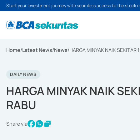
Start your investment journey with seamless access to the stock 
Home
/
Latest News
/
News
/
HARGA MINYAK NAIK SEKITAR 1
DAILY NEWS
HARGA MINYAK NAIK SEKI
RABU
Share via