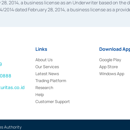
28, 2014, a business license as an Underwriter based on the 
014 dated February 28, 2014, a business license as a provider
 Financial Services Authority Number S-67/PM.21/2014 dated Fe
and joint ventures based on the decision letter of the Financ
 Bank Indonesia, among others as an Intermediary for the Impl
usiness licenses from Bank Indonesia as a Supporting Institut
e was issued in 2018.
Links
Download App
About Us
Google Play
9
Our Services
App Store
Latest News
Windows App
 0888
Trading Platform
ritas.co.id
Research
Help
Customer Support
es Authority