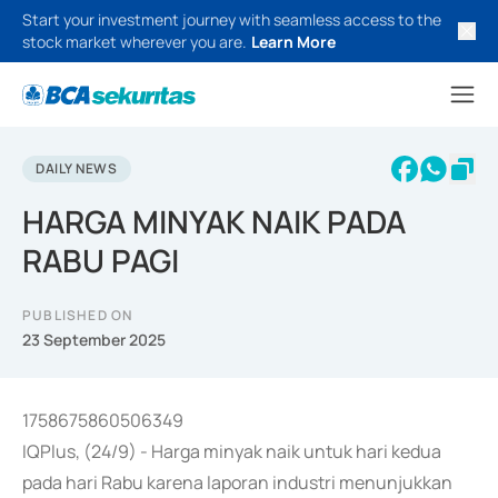
Start your investment journey with seamless access to the
stock market wherever you are.
Learn More
DAILY NEWS
HARGA MINYAK NAIK PADA
RABU PAGI
PUBLISHED ON
23 September 2025
1758675860506349
IQPlus, (24/9) - Harga minyak naik untuk hari kedua
pada hari Rabu karena laporan industri menunjukkan