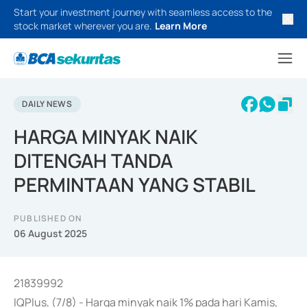
Start your investment journey with seamless access to the
stock market wherever you are.
Learn More
DAILY NEWS
HARGA MINYAK NAIK
DITENGAH TANDA
PERMINTAAN YANG STABIL
PUBLISHED ON
06 August 2025
21839992
IQPlus, (7/8) - Harga minyak naik 1% pada hari Kamis,