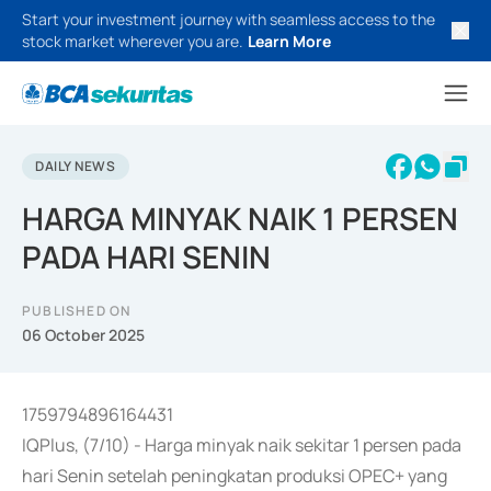
Start your investment journey with seamless access to the
stock market wherever you are.
Learn More
DAILY NEWS
HARGA MINYAK NAIK 1 PERSEN
PADA HARI SENIN
PUBLISHED ON
06 October 2025
1759794896164431
IQPlus, (7/10) - Harga minyak naik sekitar 1 persen pada
hari Senin setelah peningkatan produksi OPEC+ yang