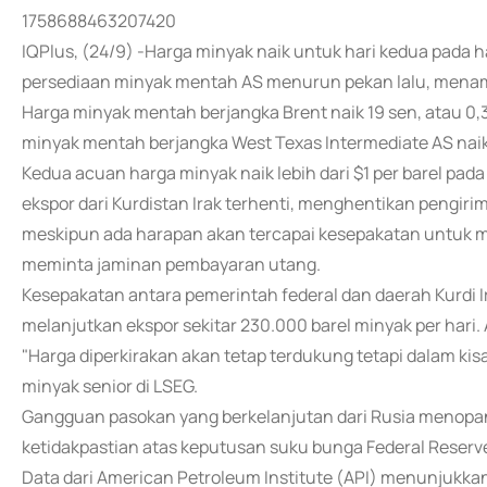
1758688463207420
IQPlus, (24/9) -Harga minyak naik untuk hari kedua pada 
persediaan minyak mentah AS menurun pekan lalu, menam
Harga minyak mentah berjangka Brent naik 19 sen, atau 0,
minyak mentah berjangka West Texas Intermediate AS naik 
Kedua acuan harga minyak naik lebih dari $1 per barel pa
ekspor dari Kurdistan Irak terhenti, menghentikan pengirim
meskipun ada harapan akan tercapai kesepakatan untuk 
meminta jaminan pembayaran utang.
Kesepakatan antara pemerintah federal dan daerah Kurdi
melanjutkan ekspor sekitar 230.000 barel minyak per hari. 
"Harga diperkirakan akan tetap terdukung tetapi dalam kisa
minyak senior di LSEG.
Gangguan pasokan yang berkelanjutan dari Rusia menopang 
ketidakpastian atas keputusan suku bunga Federal Reserve
Data dari American Petroleum Institute (API) menunjukka