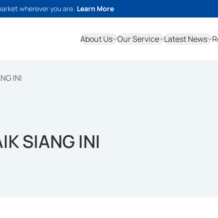
market wherever you are.
Learn More
About Us
Our Service
Latest News
R
NG INI
K SIANG INI