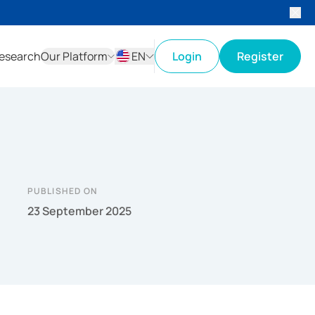
esearch
Our Platform
EN
Login
Register
ID
EN
PUBLISHED ON
23 September 2025