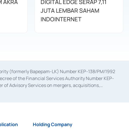
M AKRA
DIGITAL EDGE SERAP 7,11
JUTA LEMBAR SAHAM
INDOINTERNET
uthority (formerly Bapepam-LK) Number KEP-138/PM/1992
decree of the Financial Services Authority Number KEP-
 of Advisory Services on mergers, acquisitions,
bruary 28, 2014, a business license as a provider of
ial Services Authority Number S-67/PM.21/2017 dated
ementation of Certificate of Deposit Transactions in the
ion for the Issuance, Transaction, and Administration and
lication
Holding Company