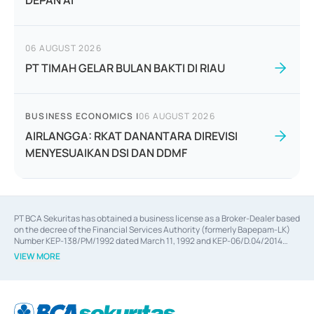
DEPAN AI
06 AUGUST 2026
PT TIMAH GELAR BULAN BAKTI DI RIAU
BUSINESS ECONOMICS
|
06 AUGUST 2026
AIRLANGGA: RKAT DANANTARA DIREVISI
MENYESUAIKAN DSI DAN DDMF
PT BCA Sekuritas has obtained a business license as a Broker-Dealer based
on the decree of the Financial Services Authority (formerly Bapepam-LK)
Number KEP-138/PM/1992 dated March 11, 1992 and KEP-06/D.04/2014
dated February 28, 2014, a business license as an Underwriter based on the
VIEW MORE
decree of the Financial Services Authority Number KEP-12/PM/PEE/1997
dated September 24, 1997 and KEP-07/D.04/2014 dated February 28, 2014,
a business license as a provider of Advisory Services on mergers,
acquisitions, divestments, and joint ventures based on the decree of the
Financial Services Authority Number S-67/PM.21/2014 dated February 28,