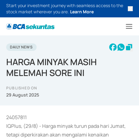
Start your investment journey with seamless access to the
stock market wherever you are.
Learn More
DAILY NEWS
HARGA MINYAK MASIH
MELEMAH SORE INI
PUBLISHED ON
29 August 2025
24057811
IQPlus, (29/8) - Harga minyak turun pada hari Jumat,
tetapi diperkirakan akan mengalami kenaikan