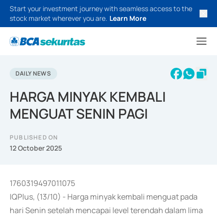
Start your investment journey with seamless access to the
stock market wherever you are.
Learn More
DAILY NEWS
HARGA MINYAK KEMBALI
MENGUAT SENIN PAGI
PUBLISHED ON
12 October 2025
1760319497011075
IQPlus, (13/10) - Harga minyak kembali menguat pada
hari Senin setelah mencapai level terendah dalam lima