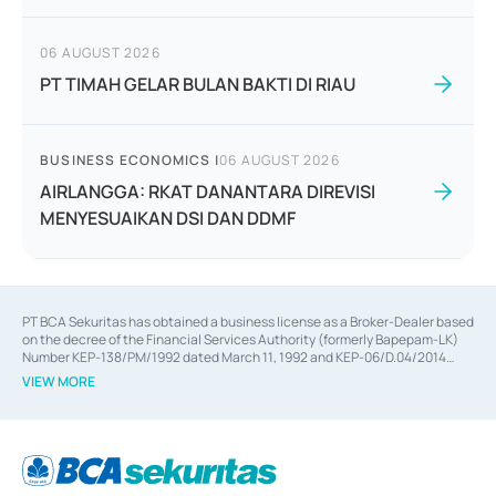
06 AUGUST 2026
PT TIMAH GELAR BULAN BAKTI DI RIAU
BUSINESS ECONOMICS
|
06 AUGUST 2026
AIRLANGGA: RKAT DANANTARA DIREVISI
MENYESUAIKAN DSI DAN DDMF
PT BCA Sekuritas has obtained a business license as a Broker-Dealer based
on the decree of the Financial Services Authority (formerly Bapepam-LK)
Number KEP-138/PM/1992 dated March 11, 1992 and KEP-06/D.04/2014
dated February 28, 2014, a business license as an Underwriter based on the
VIEW MORE
decree of the Financial Services Authority Number KEP-12/PM/PEE/1997
dated September 24, 1997 and KEP-07/D.04/2014 dated February 28, 2014,
a business license as a provider of Advisory Services on mergers,
acquisitions, divestments, and joint ventures based on the decree of the
Financial Services Authority Number S-67/PM.21/2014 dated February 28,
2014, a business license as a provider of Advisory Services for mergers,