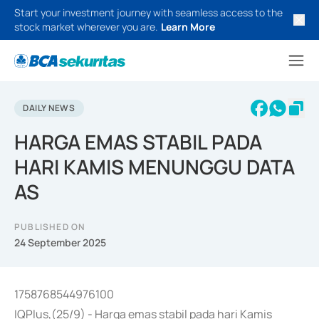
Start your investment journey with seamless access to the
stock market wherever you are.
Learn More
DAILY NEWS
HARGA EMAS STABIL PADA
HARI KAMIS MENUNGGU DATA
AS
PUBLISHED ON
24 September 2025
1758768544976100
IQPlus,(25/9) - Harga emas stabil pada hari Kamis