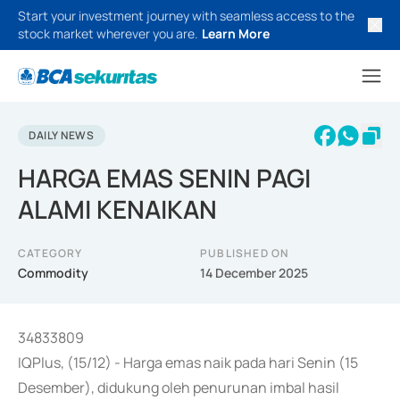
Start your investment journey with seamless access to the
stock market wherever you are.
Learn More
DAILY NEWS
HARGA EMAS SENIN PAGI
ALAMI KENAIKAN
CATEGORY
PUBLISHED ON
Commodity
14 December 2025
34833809
IQPlus, (15/12) - Harga emas naik pada hari Senin (15
Desember), didukung oleh penurunan imbal hasil