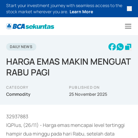
Start your investment journey with seamless access to the
stock market wherever you are.
Learn More
DAILY NEWS
HARGA EMAS MAKIN MENGUAT
RABU PAGI
CATEGORY
PUBLISHED ON
Commodity
25 November 2025
32937883
IQPlus, (26/11) - Harga emas mencapai level tertinggi
hampir dua minggu pada hari Rabu, setelah data