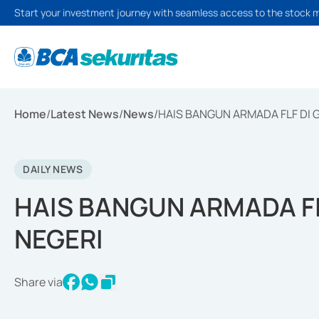
Start your investment journey with seamless access to the stock 
Home
/
Latest News
/
News
/
HAIS BANGUN ARMADA FLF DI
DAILY NEWS
HAIS BANGUN ARMADA F
NEGERI
Share via