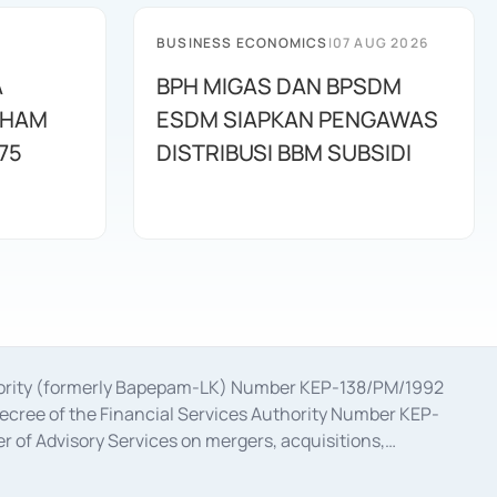
BUSINESS ECONOMICS
|
07 AUG 2026
A
BPH MIGAS DAN BPSDM
AHAM
ESDM SIAPKAN PENGAWAS
75
DISTRIBUSI BBM SUBSIDI
uthority (formerly Bapepam-LK) Number KEP-138/PM/1992
decree of the Financial Services Authority Number KEP-
 of Advisory Services on mergers, acquisitions,
bruary 28, 2014, a business license as a provider of
ial Services Authority Number S-67/PM.21/2017 dated