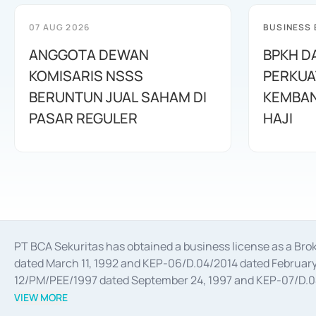
07 AUG 2026
BUSINESS
ANGGOTA DEWAN
BPKH D
KOMISARIS NSSS
PERKUA
BERUNTUN JUAL SAHAM DI
KEMBAN
PASAR REGULER
HAJI
PT BCA Sekuritas has obtained a business license as a Br
dated March 11, 1992 and KEP-06/D.04/2014 dated February 
12/PM/PEE/1997 dated September 24, 1997 and KEP-07/D.04/2
divestments, and joint ventures based on the decree of the
VIEW MORE
Advisory Services for mergers, acquisitions, divestments, 