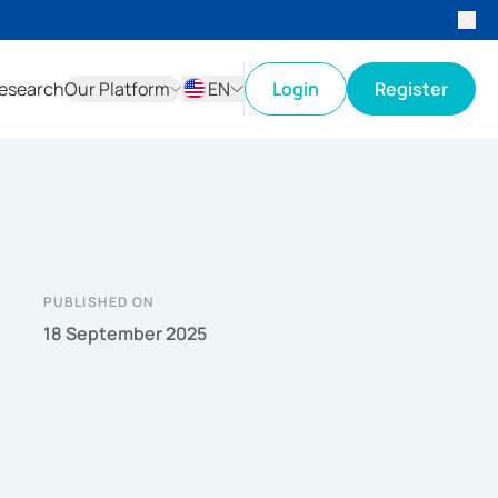
esearch
Our Platform
EN
Login
Register
ID
EN
PUBLISHED ON
18 September 2025