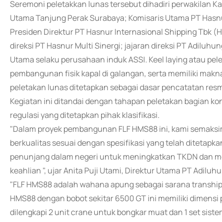
Seremoni peletakkan lunas tersebut dihadiri perwakilan 
Utama Tanjung Perak Surabaya; Komisaris Utama PT Hasnur
Presiden Direktur PT Hasnur Internasional Shipping Tbk (H
direksi PT Hasnur Multi Sinergi; jajaran direksi PT Adilu
Utama selaku perusahaan induk ASSI. Keel laying atau pel
pembangunan fisik kapal di galangan, serta memiliki makn
peletakan lunas ditetapkan sebagai dasar pencatatan resm
Kegiatan ini ditandai dengan tahapan peletakan bagian ko
regulasi yang ditetapkan pihak klasifikasi.
"Dalam proyek pembangunan FLF HMS88 ini, kami semaksi
berkualitas sesuai dengan spesifikasi yang telah diteta
penunjang dalam negeri untuk meningkatkan TKDN dan m
keahlian ", ujar Anita Puji Utami, Direktur Utama PT Adilu
"FLF HMS88 adalah wahana apung sebagai sarana transhipm
HMS88 dengan bobot sekitar 6500 GT ini memiliki dimensi 
dilengkapi 2 unit crane untuk bongkar muat dan 1 set sis