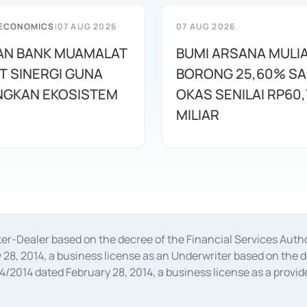
 ECONOMICS
|
07 AUG 2026
07 AUG 2026
AN BANK MUAMALAT
BUMI ARSANA MULI
T SINERGI GUNA
BORONG 25,60% S
GKAN EKOSISTEM
OKAS SENILAI RP60,
MILIAR
oker-Dealer based on the decree of the Financial Services A
28, 2014, a business license as an Underwriter based on the 
014 dated February 28, 2014, a business license as a provider
 Financial Services Authority Number S-67/PM.21/2014 dated Fe
and joint ventures based on the decision letter of the Financ