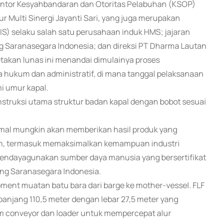
Kantor Kesyahbandaran dan Otoritas Pelabuhan (KSOP)
 Multi Sinergi Jayanti Sari, yang juga merupakan
IS) selaku salah satu perusahaan induk HMS; jajaran
hung Saranasegara Indonesia; dan direksi PT Dharma Lautan
etakan lunas ini menandai dimulainya proses
a hukum dan administratif, di mana tanggal pelaksanaan
i umur kapal.
nstruksi utama struktur badan kapal dengan bobot sesuai
mal mungkin akan memberikan hasil produk yang
pkan, termasuk memaksimalkan kemampuan industri
endayagunakan sumber daya manusia yang bersertifikat
hung Saranasegara Indonesia.
ent muatan batu bara dari barge ke mother-vessel. FLF
panjang 110,5 meter dengan lebar 27,5 meter yang
tem conveyor dan loader untuk mempercepat alur