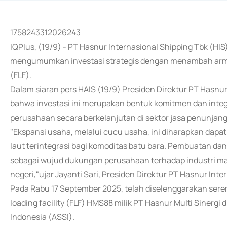
1758243312026243
IQPlus, (19/9) - PT Hasnur Internasional Shipping Tbk (HI
mengumumkan investasi strategis dengan menambah armada 
(FLF).
Dalam siaran pers HAIS (19/9) Presiden Direktur PT Hasnu
bahwa investasi ini merupakan bentuk komitmen dan int
perusahaan secara berkelanjutan di sektor jasa penunjang l
"Ekspansi usaha, melalui cucu usaha, ini diharapkan dapat
laut terintegrasi bagi komoditas batu bara. Pembuatan dan 
sebagai wujud dukungan perusahaan terhadap industri ma
negeri,"ujar Jayanti Sari, Presiden Direktur PT Hasnur Inte
Pada Rabu 17 September 2025, telah diselenggarakan seremo
loading facility (FLF) HMS88 milik PT Hasnur Multi Sinergi 
Indonesia (ASSI).