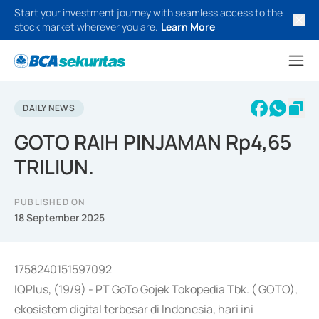
Start your investment journey with seamless access to the
stock market wherever you are.
Learn More
DAILY NEWS
GOTO RAIH PINJAMAN Rp4,65
TRILIUN.
PUBLISHED ON
18 September 2025
1758240151597092
IQPlus, (19/9) - PT GoTo Gojek Tokopedia Tbk. ( GOTO),
ekosistem digital terbesar di Indonesia, hari ini