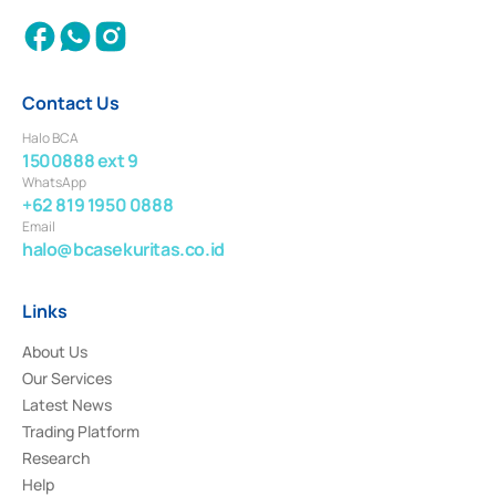
Contact Us
Halo BCA
1500888 ext 9
WhatsApp
+62 819 1950 0888
Email
halo@bcasekuritas.co.id
Links
About Us
Our Services
Latest News
Trading Platform
Research
Help