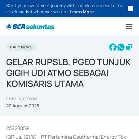
Start your investment journey with seamless access to the
stock market wherever you are.
Learn More
DAILY NEWS
GELAR RUPSLB, PGEO TUNJUK
GIGIH UDI ATMO SEBAGAI
KOMISARIS UTAMA
PUBLISHED ON
20 August 2025
23228859
IQPlus, (21/8) - PT Pertamina Geothermal Energy Tbk