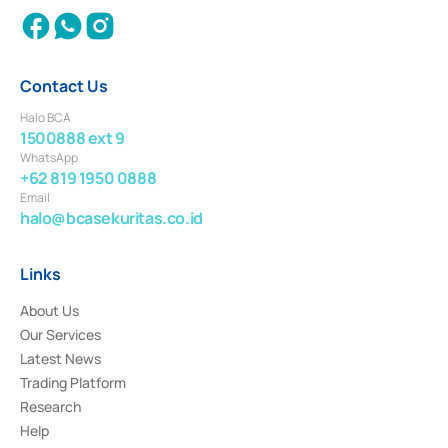
Contact Us
Halo BCA
1500888 ext 9
WhatsApp
+62 819 1950 0888
Email
halo@bcasekuritas.co.id
Links
About Us
Our Services
Latest News
Trading Platform
Research
Help