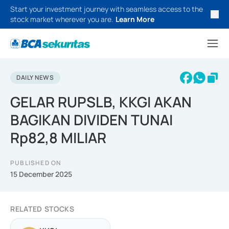
Start your investment journey with seamless access to the
stock market wherever you are.
Learn More
DAILY NEWS
GELAR RUPSLB, KKGI AKAN
BAGIKAN DIVIDEN TUNAI
Rp82,8 MILIAR
PUBLISHED ON
15 December 2025
RELATED STOCKS