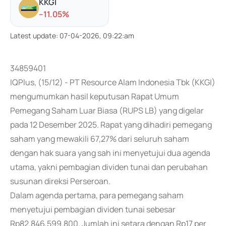
KKGI
-
-11.05
%
Latest update
:
07-04-2026, 09:22:am
34859401
IQPlus, (15/12) - PT Resource Alam Indonesia Tbk (KKGI)
mengumumkan hasil keputusan Rapat Umum
Pemegang Saham Luar Biasa (RUPS LB) yang digelar
pada 12 Desember 2025. Rapat yang dihadiri pemegang
saham yang mewakili 67,27% dari seluruh saham
dengan hak suara yang sah ini menyetujui dua agenda
utama, yakni pembagian dividen tunai dan perubahan
susunan direksi Perseroan.
Dalam agenda pertama, para pemegang saham
menyetujui pembagian dividen tunai sebesar
Rp82.846.599.800. Jumlah ini setara dengan Rp17 per