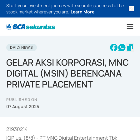
Start your investment journey with seamless access to the
stock market wherever you are.
Learn More
DAILY NEWS
GELAR AKSI KORPORASI, MNC
DIGITAL (MSIN) BERENCANA
PRIVATE PLACEMENT
PUBLISHED ON
07 August 2025
21930214
IQPlus, (8/8) - PT MNC Digital Entertainment Tbk