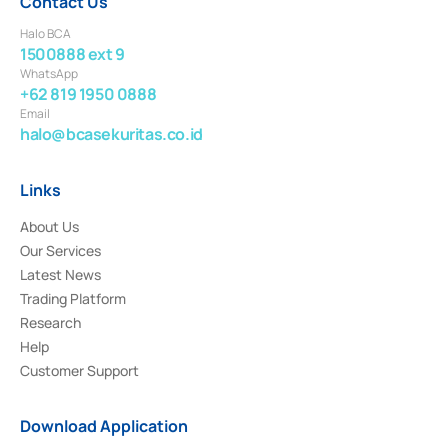
Contact Us
Halo BCA
1500888 ext 9
WhatsApp
+62 819 1950 0888
Email
halo@bcasekuritas.co.id
Links
About Us
Our Services
Latest News
Trading Platform
Research
Help
Customer Support
Download Application