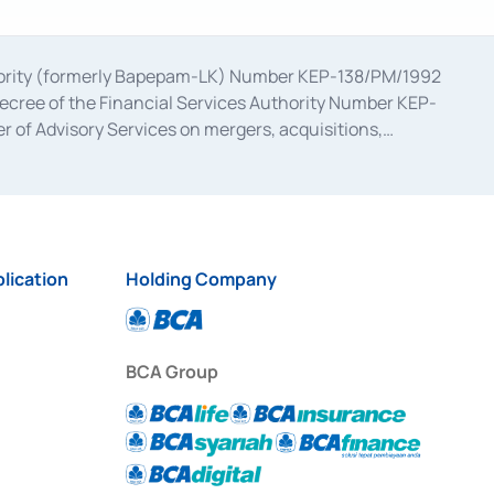
uthority (formerly Bapepam-LK) Number KEP-138/PM/1992
decree of the Financial Services Authority Number KEP-
 of Advisory Services on mergers, acquisitions,
bruary 28, 2014, a business license as a provider of
ial Services Authority Number S-67/PM.21/2017 dated
ementation of Certificate of Deposit Transactions in the
ion for the Issuance, Transaction, and Administration and
lication
Holding Company
BCA Group