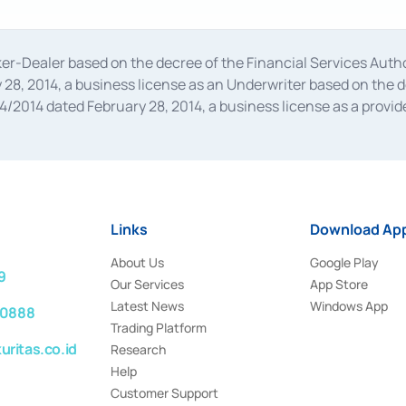
oker-Dealer based on the decree of the Financial Services A
28, 2014, a business license as an Underwriter based on the 
014 dated February 28, 2014, a business license as a provider
 Financial Services Authority Number S-67/PM.21/2014 dated Fe
and joint ventures based on the decision letter of the Financ
 Bank Indonesia, among others as an Intermediary for the Impl
usiness licenses from Bank Indonesia as a Supporting Institut
e was issued in 2018.
Links
Download App
About Us
Google Play
9
Our Services
App Store
Latest News
Windows App
 0888
Trading Platform
ritas.co.id
Research
Help
Customer Support