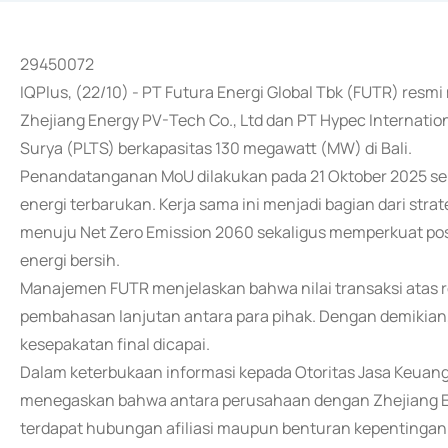
29450072
IQPlus, (22/10) - PT Futura Energi Global Tbk (FUTR) r
Zhejiang Energy PV-Tech Co., Ltd dan PT Hypec Internati
Surya (PLTS) berkapasitas 130 megawatt (MW) di Bali.
Penandatanganan MoU dilakukan pada 21 Oktober 2025 seb
energi terbarukan. Kerja sama ini menjadi bagian dari s
menuju Net Zero Emission 2060 sekaligus memperkuat posi
energi bersih.
Manajemen FUTR menjelaskan bahwa nilai transaksi atas r
pembahasan lanjutan antara para pihak. Dengan demikian,
kesepakatan final dicapai.
Dalam keterbukaan informasi kepada Otoritas Jasa Keuang
menegaskan bahwa antara perusahaan dengan Zhejiang En
terdapat hubungan afiliasi maupun benturan kepentingan