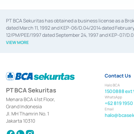
PT BCA Sekuritas has obtained a business license as a Br
dated March 11, 1992 and KEP-06/D.04/2014 dated February 
12/PM/PEE/1997 dated September 24, 1997 and KEP-07/D.04/2
divestments, and joint ventures based on the decree of the
VIEW MORE
Advisory Services for mergers, acquisitions, divestments, 
February 3, 2017, and several other business licenses from
Money Market whose license was issued in 2017 and other b
Settlement of Commercial Paper Transactions whose licens
Contact Us
Halo BCA
PT BCA Sekuritas
1500888 ext 
WhatsApp
Menara BCA 41st Floor,
+62 819 1950
Grand Indonesia
Email
Jl. MH Thamrin No. 1
halo@bcaseku
Jakarta 10310