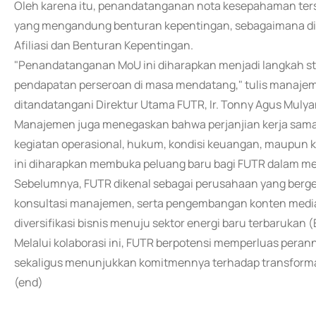
Oleh karena itu, penandatanganan nota kesepahaman terse
yang mengandung benturan kepentingan, sebagaimana di
Afiliasi dan Benturan Kepentingan.
"Penandatanganan MoU ini diharapkan menjadi langkah s
pendapatan perseroan di masa mendatang," tulis manaje
ditandatangani Direktur Utama FUTR, Ir. Tonny Agus Mulya
Manajemen juga menegaskan bahwa perjanjian kerja sama 
kegiatan operasional, hukum, kondisi keuangan, maupun 
ini diharapkan membuka peluang baru bagi FUTR dalam memp
Sebelumnya, FUTR dikenal sebagai perusahaan yang bergera
konsultasi manajemen, serta pengembangan konten media
diversifikasi bisnis menuju sektor energi baru terbarukan
Melalui kolaborasi ini, FUTR berpotensi memperluas peranny
sekaligus menunjukkan komitmennya terhadap transformas
(end)