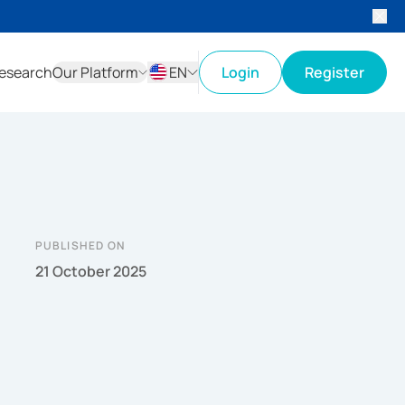
esearch
Our Platform
EN
Login
Register
ID
EN
PUBLISHED ON
21 October 2025