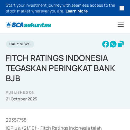
Start your investment journey with seamless access to the
stock market wherever you are.
Learn More
DAILY NEWS
FITCH RATINGS INDONESIA
TEGASKAN PERINGKAT BANK
BJB
PUBLISHED ON
21 October 2025
29357758
IQPlus, (21/10) - Fitch Ratings Indonesia telah