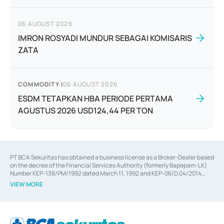
06 AUGUST 2026
IMRON ROSYADI MUNDUR SEBAGAI KOMISARIS
ZATA
COMMODITY
|
06 AUGUST 2026
ESDM TETAPKAN HBA PERIODE PERTAMA
AGUSTUS 2026 USD124,44 PER TON
PT BCA Sekuritas has obtained a business license as a Broker-Dealer based
on the decree of the Financial Services Authority (formerly Bapepam-LK)
Number KEP-138/PM/1992 dated March 11, 1992 and KEP-06/D.04/2014
dated February 28, 2014, a business license as an Underwriter based on the
VIEW MORE
decree of the Financial Services Authority Number KEP-12/PM/PEE/1997
dated September 24, 1997 and KEP-07/D.04/2014 dated February 28, 2014,
a business license as a provider of Advisory Services on mergers,
acquisitions, divestments, and joint ventures based on the decree of the
Financial Services Authority Number S-67/PM.21/2014 dated February 28,