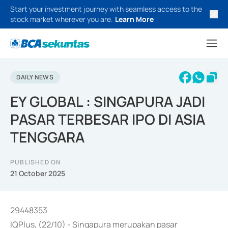
Start your investment journey with seamless access to the
stock market wherever you are.
Learn More
DAILY NEWS
EY GLOBAL : SINGAPURA JADI
PASAR TERBESAR IPO DI ASIA
TENGGARA
PUBLISHED ON
21 October 2025
29448353
IQPlus, (22/10) - Singapura merupakan pasar