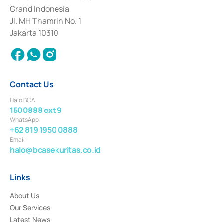
Deposit Transactions in the Money Market whose license was issued in
Grand Indonesia
2017 and other business licenses from Bank Indonesia as a Supporting
Institution for the Issuance, Transaction, and Administration and
Jl. MH Thamrin No. 1
Settlement of Commercial Paper Transactions whose license was issued in
Jakarta 10310
2018.
Contact Us
Halo BCA
1500888 ext 9
WhatsApp
+62 819 1950 0888
Email
halo@bcasekuritas.co.id
Links
About Us
Our Services
Latest News