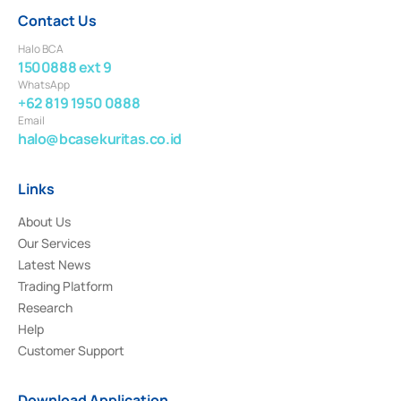
Contact Us
Halo BCA
1500888 ext 9
WhatsApp
+62 819 1950 0888
Email
halo@bcasekuritas.co.id
Links
About Us
Our Services
Latest News
Trading Platform
Research
Help
Customer Support
Download Application