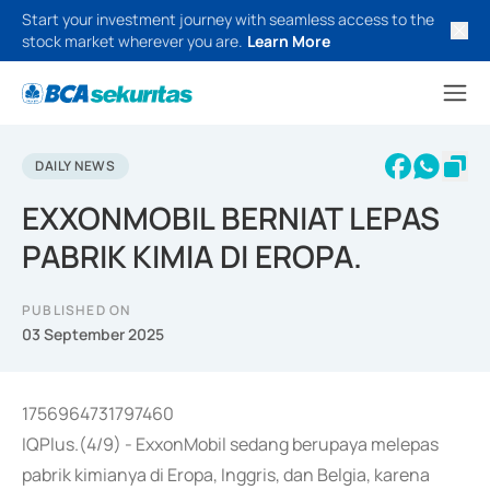
Start your investment journey with seamless access to the
stock market wherever you are.
Learn More
DAILY NEWS
EXXONMOBIL BERNIAT LEPAS
PABRIK KIMIA DI EROPA.
PUBLISHED ON
03 September 2025
1756964731797460
IQPlus.(4/9) - ExxonMobil sedang berupaya melepas
pabrik kimianya di Eropa, Inggris, dan Belgia, karena