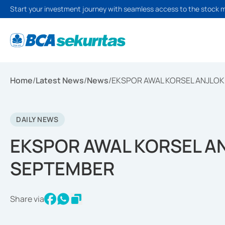
Start your investment journey with seamless access to the stock 
Home
/
Latest News
/
News
/
EKSPOR AWAL KORSEL ANJLOK
DAILY NEWS
EKSPOR AWAL KORSEL A
SEPTEMBER
Share via