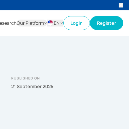
esearch
Our Platform
EN
Login
Register
ID
EN
PUBLISHED ON
21 September 2025