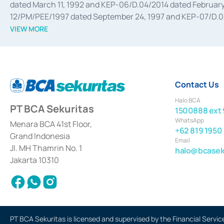
dated March 11, 1992 and KEP-06/D.04/2014 dated February 
12/PM/PEE/1997 dated September 24, 1997 and KEP-07/D.04/2
divestments, and joint ventures based on the decree of the
VIEW MORE
Advisory Services for mergers, acquisitions, divestments, 
February 3, 2017, and several other business licenses from
Money Market whose license was issued in 2017 and other b
Settlement of Commercial Paper Transactions whose licens
Contact Us
Halo BCA
PT BCA Sekuritas
1500888 ext 
WhatsApp
Menara BCA 41st Floor,
+62 819 1950
Grand Indonesia
Email
Jl. MH Thamrin No. 1
halo@bcaseku
Jakarta 10310
PT BCA Sekuritas is licensed and supervised by the Financial Servic