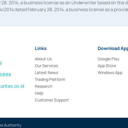
28, 2014, a business license as an Underwriter based on the 
014 dated February 28, 2014, a business license as a provider
 Financial Services Authority Number S-67/PM.21/2014 dated Fe
and joint ventures based on the decision letter of the Financ
 Bank Indonesia, among others as an Intermediary for the Impl
usiness licenses from Bank Indonesia as a Supporting Institut
e was issued in 2018.
Links
Download App
About Us
Google Play
9
Our Services
App Store
Latest News
Windows App
 0888
Trading Platform
ritas.co.id
Research
Help
Customer Support
es Authority