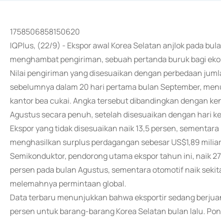
1758506858150620
IQPlus, (22/9) - Ekspor awal Korea Selatan anjlok pada bul
menghambat pengiriman, sebuah pertanda buruk bagi ek
Nilai pengiriman yang disesuaikan dengan perbedaan jumla
sebelumnya dalam 20 hari pertama bulan September, menuru
kantor bea cukai. Angka tersebut dibandingkan dengan ken
Agustus secara penuh, setelah disesuaikan dengan hari ke
Ekspor yang tidak disesuaikan naik 13,5 persen, sementar
menghasilkan surplus perdagangan sebesar US$1,89 miliar
Semikonduktor, pendorong utama ekspor tahun ini, naik 27
persen pada bulan Agustus, sementara otomotif naik sekitar
melemahnya permintaan global.
Data terbaru menunjukkan bahwa eksportir sedang berjuan
persen untuk barang-barang Korea Selatan bulan lalu. Ponse