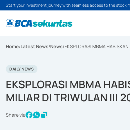
Start your investment journey with seamless access to the stock 
Home
/
Latest News
/
News
/
EKSPLORASI MBMA HABISKAN BI
DAILY NEWS
EKSPLORASI MBMA HABIS
MILIAR DI TRIWULAN III 2
Share via