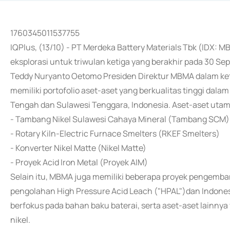
1760345011537755
IQPlus, (13/10) - PT Merdeka Battery Materials Tbk (ID
eksplorasi untuk triwulan ketiga yang berakhir pada 30 S
Teddy Nuryanto Oetomo Presiden Direktur MBMA dalam ke
memiliki portofolio aset-aset yang berkualitas tinggi dalam 
Tengah dan Sulawesi Tenggara, Indonesia. Aset-aset utama
- Tambang Nikel Sulawesi Cahaya Mineral (Tambang SCM)
- Rotary Kiln-Electric Furnace Smelters (RKEF Smelters)
- Konverter Nikel Matte (Nikel Matte)
- Proyek Acid Iron Metal (Proyek AIM)
Selain itu, MBMA juga memiliki beberapa proyek pengembanga
pengolahan High Pressure Acid Leach ("HPAL")dan Indonesi
berfokus pada bahan baku baterai, serta aset-aset lainn
nikel.