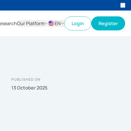
esearch
Our Platform
EN
Login
Register
ID
EN
PUBLISHED ON
13 October 2025