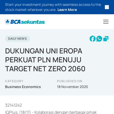
Start your investment journey with seamless access to the
stock market wherever you are.
Learn More
DAILY NEWS
DUKUNGAN UNI EROPA
PERKUAT PLN MENUJU
TARGET NET ZERO 2060
CATEGORY
PUBLISHED ON
Business Economics
18 November 2025
32141242
IQPlus, (18/11) - Kolaborasi dengan berbagai pihak