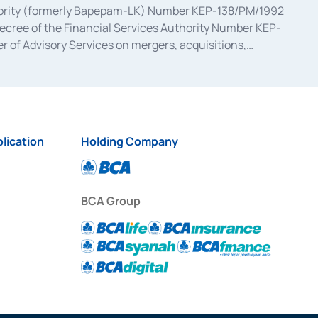
uthority (formerly Bapepam-LK) Number KEP-138/PM/1992
decree of the Financial Services Authority Number KEP-
 of Advisory Services on mergers, acquisitions,
bruary 28, 2014, a business license as a provider of
ial Services Authority Number S-67/PM.21/2017 dated
ementation of Certificate of Deposit Transactions in the
ion for the Issuance, Transaction, and Administration and
lication
Holding Company
BCA Group