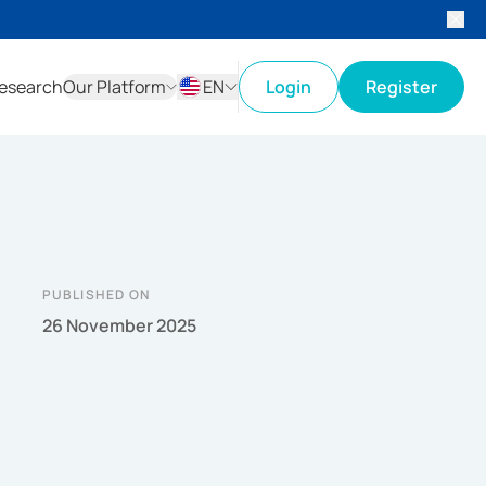
esearch
Our Platform
EN
Login
Register
ID
EN
PUBLISHED ON
26 November 2025