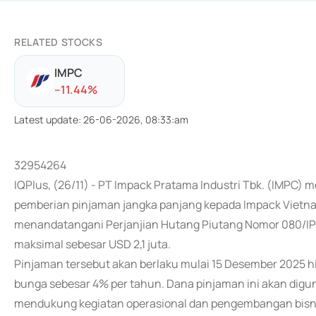
RELATED STOCKS
IMPC
-
-11.44
%
Latest update
:
26-06-2026, 08:33:am
32954264
IQPlus, (26/11) - PT Impack Pratama Industri Tbk. (IMPC)
pemberian pinjaman jangka panjang kepada Impack Vietna
menandatangani Perjanjian Hutang Piutang Nomor 080/IP
maksimal sebesar USD 2,1 juta.
Pinjaman tersebut akan berlaku mulai 15 Desember 2025 hi
bunga sebesar 4% per tahun. Dana pinjaman ini akan digu
mendukung kegiatan operasional dan pengembangan bisni