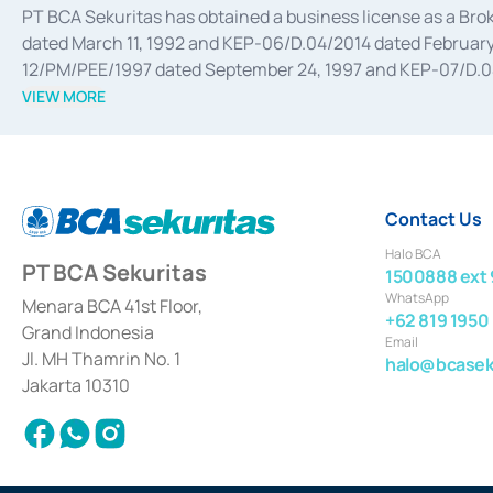
PT BCA Sekuritas has obtained a business license as a Br
dated March 11, 1992 and KEP-06/D.04/2014 dated February 
12/PM/PEE/1997 dated September 24, 1997 and KEP-07/D.04/2
divestments, and joint ventures based on the decree of the
VIEW MORE
Advisory Services for mergers, acquisitions, divestments, 
February 3, 2017, and several other business licenses from
Money Market whose license was issued in 2017 and other b
Settlement of Commercial Paper Transactions whose licens
Contact Us
Halo BCA
PT BCA Sekuritas
1500888 ext 
WhatsApp
Menara BCA 41st Floor,
+62 819 1950
Grand Indonesia
Email
Jl. MH Thamrin No. 1
halo@bcaseku
Jakarta 10310