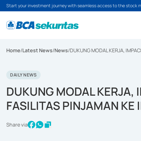
Start your investment journey with seamless access to the stock 
Home
/
Latest News
/
News
/
DUKUNG MODAL KERJA, IMPACK
DAILY NEWS
DUKUNG MODAL KERJA, 
FASILITAS PINJAMAN KE 
Share via