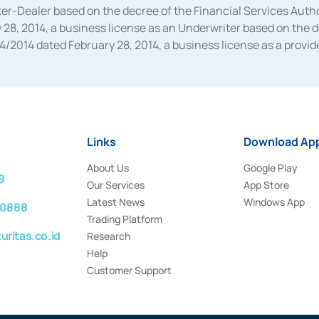
oker-Dealer based on the decree of the Financial Services A
28, 2014, a business license as an Underwriter based on the 
014 dated February 28, 2014, a business license as a provider
 Financial Services Authority Number S-67/PM.21/2014 dated Fe
and joint ventures based on the decision letter of the Financ
 Bank Indonesia, among others as an Intermediary for the Impl
usiness licenses from Bank Indonesia as a Supporting Institut
e was issued in 2018.
Links
Download App
About Us
Google Play
9
Our Services
App Store
Latest News
Windows App
 0888
Trading Platform
ritas.co.id
Research
Help
Customer Support