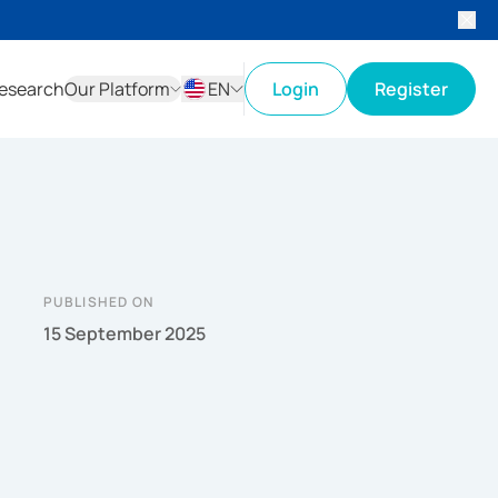
esearch
Our Platform
EN
Login
Register
ID
EN
PUBLISHED ON
15 September 2025