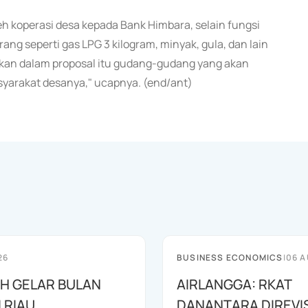
leh koperasi desa kepada Bank Himbara, selain fungsi
g seperti gas LPG 3 kilogram, minyak, gula, dan lain
jukan dalam proposal itu gudang-gudang yang akan
asyarakat desanya," ucapnya. (end/ant)
26
BUSINESS ECONOMICS
|
06 A
AH GELAR BULAN
AIRLANGGA: RKAT
I RIAU
DANANTARA DIREVIS