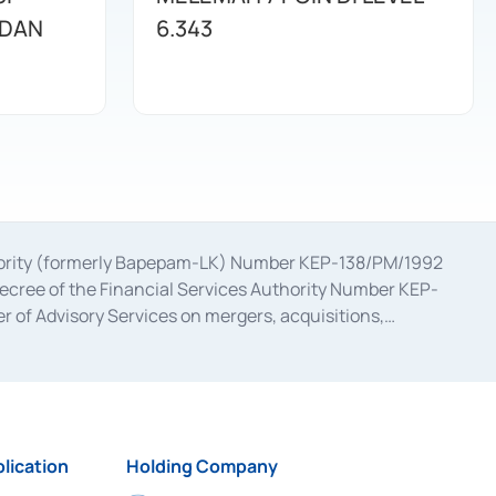
 DAN
6.343
uthority (formerly Bapepam-LK) Number KEP-138/PM/1992
decree of the Financial Services Authority Number KEP-
 of Advisory Services on mergers, acquisitions,
bruary 28, 2014, a business license as a provider of
ial Services Authority Number S-67/PM.21/2017 dated
ementation of Certificate of Deposit Transactions in the
ion for the Issuance, Transaction, and Administration and
lication
Holding Company