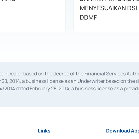
MENYESUAIKAN DSI
DDMF
oker-Dealer based on the decree of the Financial Services A
28, 2014, a business license as an Underwriter based on the 
014 dated February 28, 2014, a business license as a provider
 Financial Services Authority Number S-67/PM.21/2014 dated Fe
and joint ventures based on the decision letter of the Financ
 Bank Indonesia, among others as an Intermediary for the Impl
usiness licenses from Bank Indonesia as a Supporting Institut
e was issued in 2018.
Links
Download App