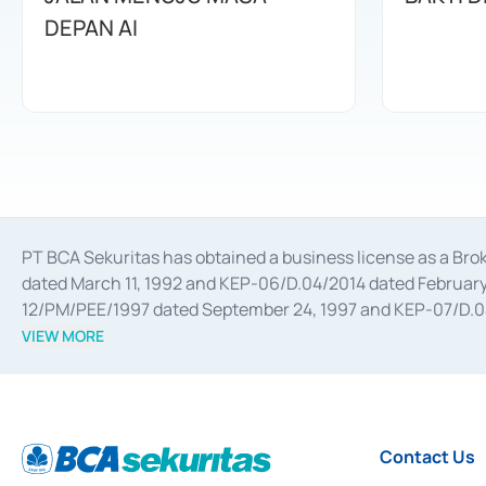
DEPAN AI
PT BCA Sekuritas has obtained a business license as a Br
dated March 11, 1992 and KEP-06/D.04/2014 dated February 
12/PM/PEE/1997 dated September 24, 1997 and KEP-07/D.04/2
divestments, and joint ventures based on the decree of the
VIEW MORE
Advisory Services for mergers, acquisitions, divestments, 
February 3, 2017, and several other business licenses from
Money Market whose license was issued in 2017 and other b
Settlement of Commercial Paper Transactions whose licens
Contact Us