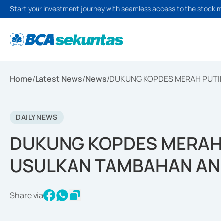
Start your investment journey with seamless access to the stock 
Home
/
Latest News
/
News
/
DUKUNG KOPDES MERAH PUTI
DAILY NEWS
DUKUNG KOPDES MERAH
USULKAN TAMBAHAN A
Share via