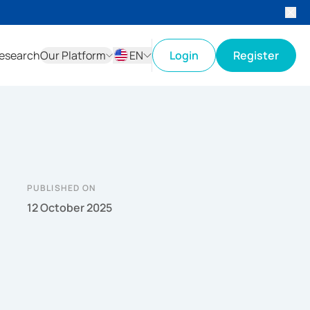
esearch
Our Platform
EN
Login
Register
ID
EN
PUBLISHED ON
12 October 2025