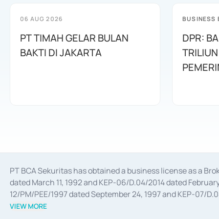
06 AUG 2026
BUSINESS
PT TIMAH GELAR BULAN
DPR: B
BAKTI DI JAKARTA
TRILIUN
PEMERI
PT BCA Sekuritas has obtained a business license as a Br
dated March 11, 1992 and KEP-06/D.04/2014 dated February 
12/PM/PEE/1997 dated September 24, 1997 and KEP-07/D.04/2
divestments, and joint ventures based on the decree of the
VIEW MORE
Advisory Services for mergers, acquisitions, divestments, 