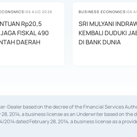
 ECONOMICS
|
06 AUG 2026
BUSINESS ECONOMICS
|
06 A
ANTUAN Rp20,5
SRI MULYANI INDRA
 JAGA FISKAL 490
KEMBALI DUDUKI J
NTAH DAERAH
DI BANK DUNIA
oker-Dealer based on the decree of the Financial Services A
28, 2014, a business license as an Underwriter based on the 
014 dated February 28, 2014, a business license as a provider
 Financial Services Authority Number S-67/PM.21/2014 dated Fe
and joint ventures based on the decision letter of the Financ