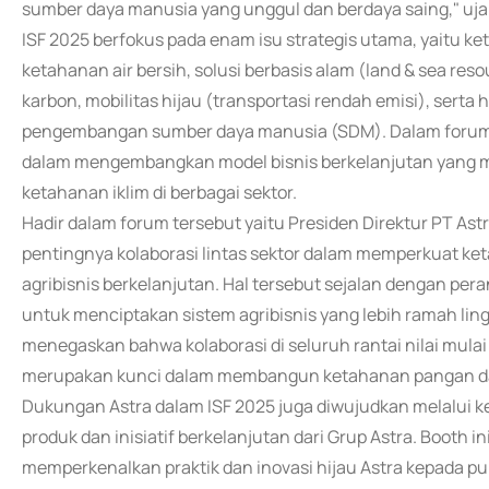
sumber daya manusia yang unggul dan berdaya saing," ujar 
ISF 2025 berfokus pada enam isu strategis utama, yaitu k
ketahanan air bersih, solusi berbasis alam (land & sea res
karbon, mobilitas hijau (transportasi rendah emisi), serta h
pengembangan sumber daya manusia (SDM). Dalam forum ini
dalam mengembangkan model bisnis berkelanjutan yang me
ketahanan iklim di berbagai sektor.
Hadir dalam forum tersebut yaitu Presiden Direktur PT Ast
pentingnya kolaborasi lintas sektor dalam memperkuat ke
agribisnis berkelanjutan. Hal tersebut sejalan dengan per
untuk menciptakan sistem agribisnis yang lebih ramah ling
menegaskan bahwa kolaborasi di seluruh rantai nilai mulai 
merupakan kunci dalam membangun ketahanan pangan dan 
Dukungan Astra dalam ISF 2025 juga diwujudkan melalui k
produk dan inisiatif berkelanjutan dari Grup Astra. Booth 
memperkenalkan praktik dan inovasi hijau Astra kepada pub