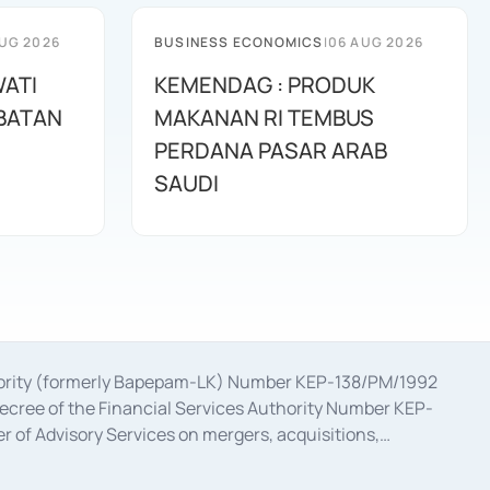
UG 2026
BUSINESS ECONOMICS
|
06 AUG 2026
WATI
KEMENDAG : PRODUK
ABATAN
MAKANAN RI TEMBUS
PERDANA PASAR ARAB
SAUDI
uthority (formerly Bapepam-LK) Number KEP-138/PM/1992
decree of the Financial Services Authority Number KEP-
 of Advisory Services on mergers, acquisitions,
bruary 28, 2014, a business license as a provider of
ial Services Authority Number S-67/PM.21/2017 dated