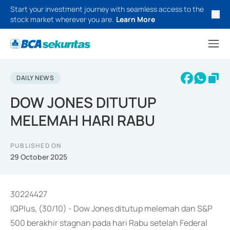
Start your investment journey with seamless access to the
stock market wherever you are.
Learn More
DAILY NEWS
DOW JONES DITUTUP
MELEMAH HARI RABU
PUBLISHED ON
29 October 2025
30224427
IQPlus, (30/10) - Dow Jones ditutup melemah dan S&P
500 berakhir stagnan pada hari Rabu setelah Federal