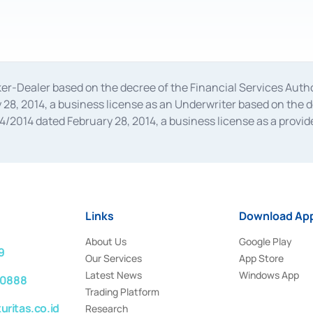
oker-Dealer based on the decree of the Financial Services A
28, 2014, a business license as an Underwriter based on the 
014 dated February 28, 2014, a business license as a provider
 Financial Services Authority Number S-67/PM.21/2014 dated Fe
and joint ventures based on the decision letter of the Financ
 Bank Indonesia, among others as an Intermediary for the Impl
usiness licenses from Bank Indonesia as a Supporting Institut
e was issued in 2018.
Links
Download App
About Us
Google Play
9
Our Services
App Store
Latest News
Windows App
 0888
Trading Platform
ritas.co.id
Research