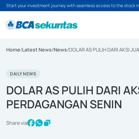
Start your investment journey with seamless access to the stock 
Home
/
Latest News
/
News
/
DOLAR AS PULIH DARI AKSI J
DAILY NEWS
DOLAR AS PULIH DARI AK
PERDAGANGAN SENIN
Share via