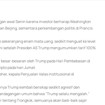
gangan awal Senin karena investor berharap Washington
n Beijing, sementara perkembangan politik di Prancis
 sekeranjang enam mata uang, sedikit menguat ke level
ami setelah Presiden AS Trump mengumumkan tarif 100%
f besar-besaran oleh Trump pada Hari Pembebasan di
ipto pada hari Jumat.
er, kepala Penjualan Valas institusional di
nya Trump kembali bersikap sedikit agresif dan
perdagangan umum bahwa "Trump selalu mengalah."
r tentang Tiongkok, semuanya akan baik-baik saja!