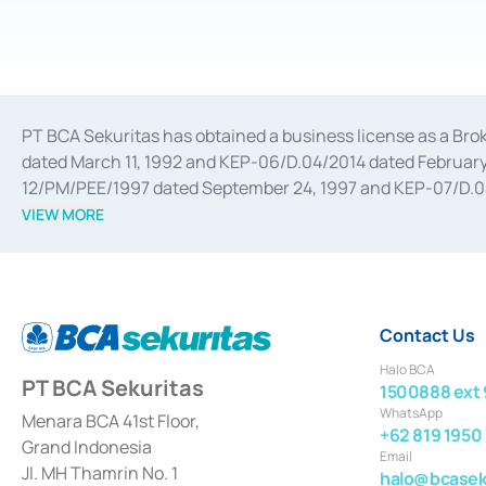
PT BCA Sekuritas has obtained a business license as a Br
dated March 11, 1992 and KEP-06/D.04/2014 dated February 
12/PM/PEE/1997 dated September 24, 1997 and KEP-07/D.04/2
divestments, and joint ventures based on the decree of the
VIEW MORE
Advisory Services for mergers, acquisitions, divestments, 
February 3, 2017, and several other business licenses from
Money Market whose license was issued in 2017 and other b
Settlement of Commercial Paper Transactions whose licens
Contact Us
Halo BCA
PT BCA Sekuritas
1500888 ext 
WhatsApp
Menara BCA 41st Floor,
+62 819 1950
Grand Indonesia
Email
Jl. MH Thamrin No. 1
halo@bcaseku