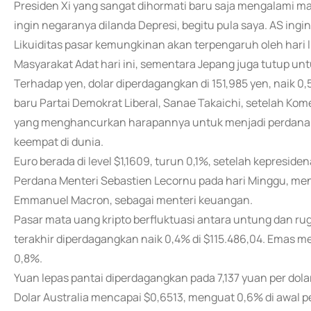
Presiden Xi yang sangat dihormati baru saja mengalami masa s
ingin negaranya dilanda Depresi, begitu pula saya. AS in
Likuiditas pasar kemungkinan akan terpengaruh oleh hari
Masyarakat Adat hari ini, sementara Jepang juga tutup un
Terhadap yen, dolar diperdagangkan di 151,985 yen, naik 0
baru Partai Demokrat Liberal, Sanae Takaichi, setelah Kome
yang menghancurkan harapannya untuk menjadi perdana 
keempat di dunia.
Euro berada di level $1,1609, turun 0,1%, setelah kepres
Perdana Menteri Sebastien Lecornu pada hari Minggu, men
Emmanuel Macron, sebagai menteri keuangan.
Pasar mata uang kripto berfluktuasi antara untung dan rugi
terakhir diperdagangkan naik 0,4% di $115.486,04. Emas men
0,8%.
Yuan lepas pantai diperdagangkan pada 7,137 yuan per dolar
Dolar Australia mencapai $0,6513, menguat 0,6% di awal 