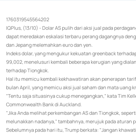
1760319545564202
IQPlus, (13/10) - Dolar AS pulih dari aksi jual pada perda
dapat meredakan eskalasi terbaru perang dagangnya denga
dan Jepang melemahkan euro dan yen.
Indeks dolar, yang mengukur kekuatan greenback terhadap
99,002, menelusuri kembali beberapa kerugian yang dial
terhadap Tiongkok.
Hal itu memicu kembali kekhawatiran akan penerapan tari
bulan April, yang memicu aksi jual saham dan mata uang kr
"Tentu saja situasinya cukup menegangkan," kata Tim Kelleh
Commonwealth Bank di Auckland.
"Jika Anda melihat perkembangan AS dan Tiongkok, seperti
melunakkan nadanya," tambahnya, merujuk pada aturan 
Sebelumnya pada hari itu, Trump berkata: "Jangan khawati