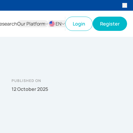
esearch
Our Platform
EN
Login
Register
ID
EN
PUBLISHED ON
12 October 2025