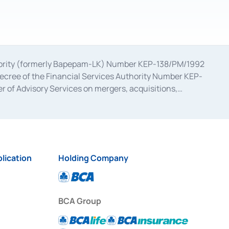
uthority (formerly Bapepam-LK) Number KEP-138/PM/1992
decree of the Financial Services Authority Number KEP-
 of Advisory Services on mergers, acquisitions,
bruary 28, 2014, a business license as a provider of
ial Services Authority Number S-67/PM.21/2017 dated
ementation of Certificate of Deposit Transactions in the
ion for the Issuance, Transaction, and Administration and
lication
Holding Company
BCA Group